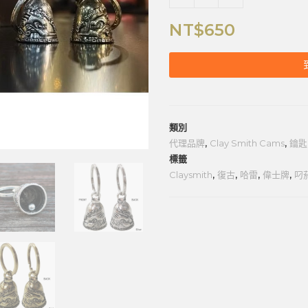
NT$
650
類別
代理品牌
,
Clay Smith Cams
,
鑰匙
標籤
Claysmith
,
復古
,
哈雷
,
偉士牌
,
叼