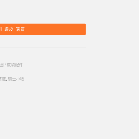
到 蝦皮 購買
圈 / 皮製配件
菸鷹
,
騎士小物