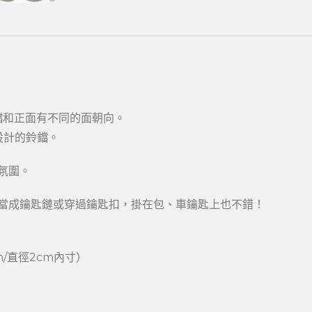
,鈴鐺和正面有不同的面朝向。
雕設計的鈴鐺。
氛圍。
當成鑰匙鏈或穿過鑰匙扣，掛在包、車鑰匙上也不錯！
m/直徑2cm內寸）