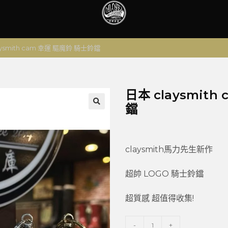
aysmith cam 幸運 驅魔鈴 騎士鈴鐺
日本 claysmit
鐺
🔍
claysmith馬力先生新作
超帥 LOGO 騎士鈴鐺
超質感 超值得收集!
-
+