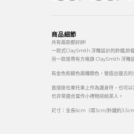
商品細節
共有兩款都好帥!
一款式ClaySmith 浮雕設計的鈴鐺
另一款是帶有方格旗 ClaySmith 浮
有金色和銀色兩種顏色，營造出復古的
直接掛在摩托車上作為護身符，也可以
也非常適合當作小禮物送給某人。
尺寸：全長6cm（環3cm/鈴鐺約3.5c