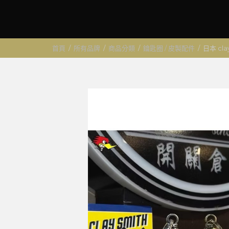
首頁
/
所有品牌
/
商品分類
/
鑰匙圈 / 皮製配件
/
日本 cl