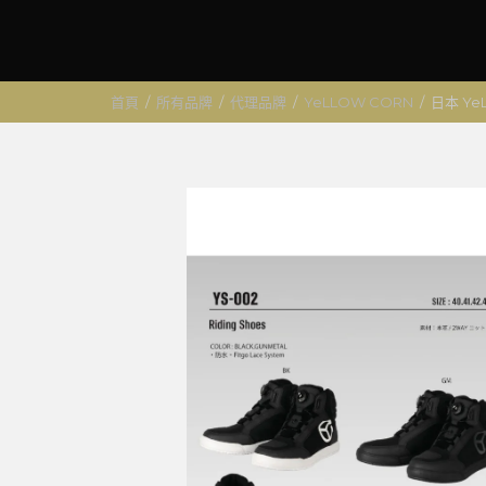
首頁
/
所有品牌
/
代理品牌
/
YeLLOW CORN
/
日本 Ye