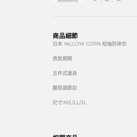
商品細節
日本 YeLLOW CORN 短袖防摔衣
透氣網眼
五件式護具
腰部調節扣
尺寸:M/L/LL/3L