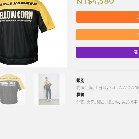
NT$
4,580
到
類別
代理品牌
,
上身類
,
YeLLOW COR
標籤
外套
,
夾克
,
復古
,
復古帽
,
美式機車