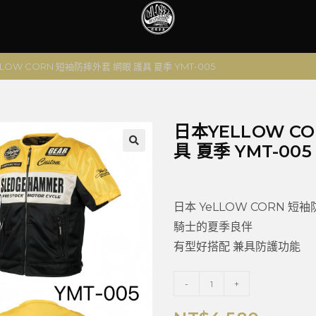
LOW CORN 短袖防摔外套 網眼 護具 夏季 YMT-005
日本YELLOW C
具 夏季 YMT-005
🔍
日本 YeLLOW CORN 短
騎士的夏季良伴
有型好搭配 兼具防護功能
-
+