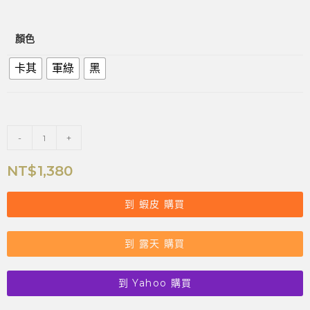
顏色
卡其
軍綠
黑
-
+
NT$
1,380
到 蝦皮 購買
到 露天 購買
到 Yahoo 購買