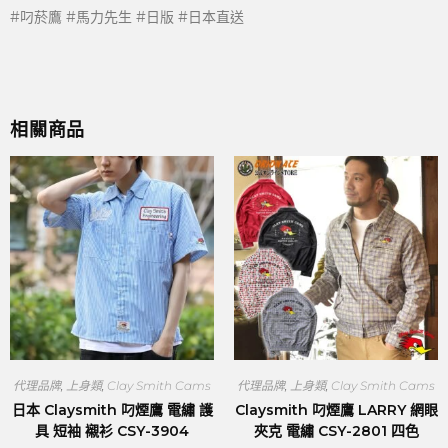
#叼菸鷹 #馬力先生 #日版 #日本直送
相關商品
代理品牌
,
上身類
,
Clay Smith Cams
代理品牌
,
上身類
,
Clay Smith Cams
日本 Claysmith 叼煙鷹 電繡 護
Claysmith 叼煙鷹 LARRY 網眼
具 短袖 襯衫 CSY-3904
夾克 電繡 CSY-2801 四色