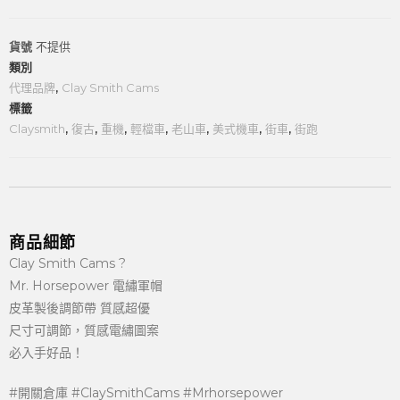
貨號
不提供
類別
代理品牌
,
Clay Smith Cams
標籤
Claysmith
,
復古
,
重機
,
輕檔車
,
老山車
,
美式機車
,
街車
,
街跑
商品細節
Clay Smith Cams ?
Mr. Horsepower 電繡軍帽
皮革製後調節帶 質感超優
尺寸可調節，質感電繡圖案
必入手好品！
#開關倉庫 #ClaySmithCams #Mrhorsepower