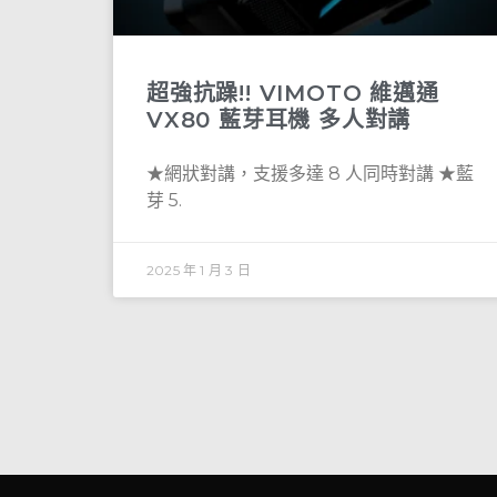
超強抗躁!! VIMOTO 維邁通
VX80 藍芽耳機 多人對講
★網狀對講，支援多達 8 人同時對講 ★藍
芽 5.
2025 年 1 月 3 日