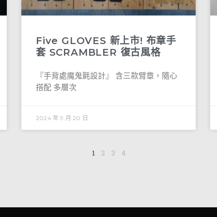
Five GLOVES 新上市! 布章手
套 SCRAMBLER 復古風格
『手背處魔鬼氈設計』 含三款臂章，隨心
搭配 多層次
2024 年 9 月 20 日
1
2
3
4