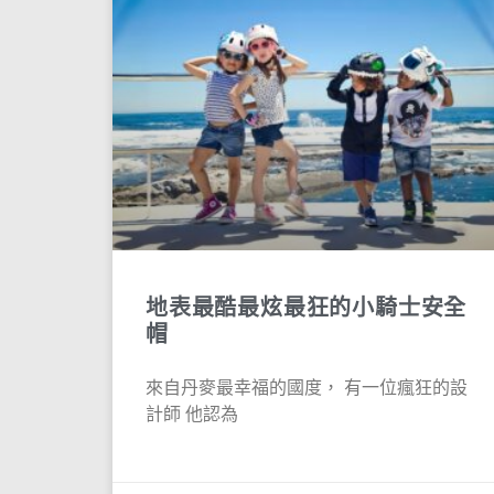
地表最酷最炫最狂的小騎士安全
帽
來自丹麥最幸福的國度， 有一位瘋狂的設
計師 他認為