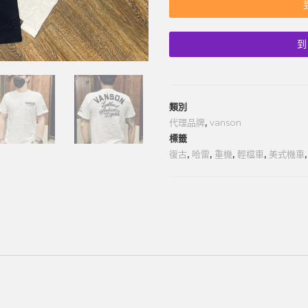
到
類別
代理品牌
,
vanson
標籤
復古
,
哈雷
,
重機
,
輕檔車
,
美式機車