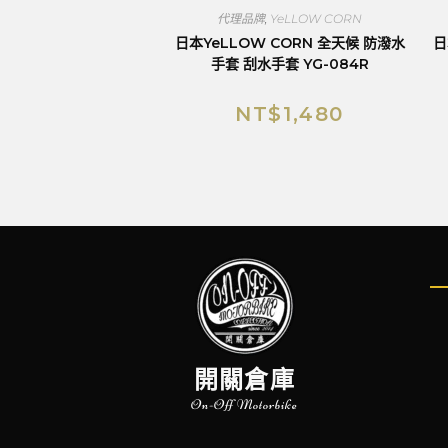
代理品牌
,
YeLLOW CORN
日本YeLLOW CORN 全天候 防潑水
日
手套 刮水手套 YG-084R
NT$
1,480
開關倉庫
On-Off Motorbike