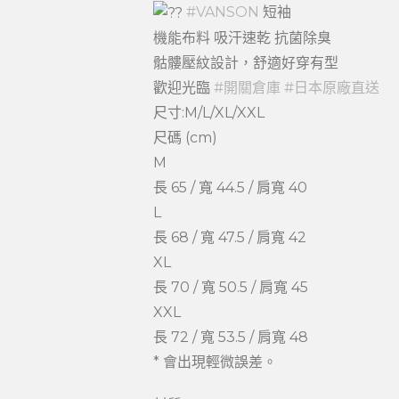
#VANSON
短袖
機能布料 吸汗速乾 抗菌除臭
骷髏壓紋設計，舒適好穿有型
歡迎光臨
#開關倉庫
#日本原廠直送
尺寸:M/L/XL/XXL
尺碼 (cm)
M
長 65 / 寬 44.5 / 肩寬 40
L
長 68 / 寬 47.5 / 肩寬 42
XL
長 70 / 寬 50.5 / 肩寬 45
XXL
長 72 / 寬 53.5 / 肩寬 48
* 會出現輕微誤差。