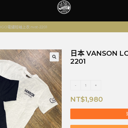
OGO電繡短袖上衣 nvst-2201
日本 VANSON L
2201
🔍
-
+
NT$
1,980