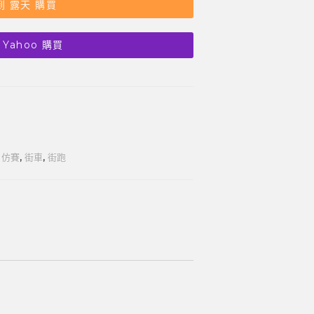
到 露天 購買
 Yahoo 購買
,
仿賽
,
街車
,
街跑