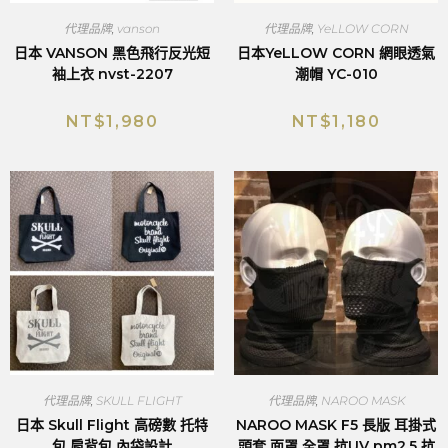
代理品牌
,
vanson
代理品牌
,
YeLLOW CORN
日本 VANSON 黑色飛行反光短
日本YeLLOW CORN 網眼透氣
袖上衣 nvst-2207
潮帽 YC-010
NT$
1,980
NT$
1,180
代理品牌
,
SKULL FLIGHT
代理品牌
,
NAROO MASK
日本 Skull Flight 高磅數 托特
NAROO MASK F5 長版 耳掛式
包 肩背包 內袋設計
頭套 面罩 全罩 抗UV pm2.5 抗