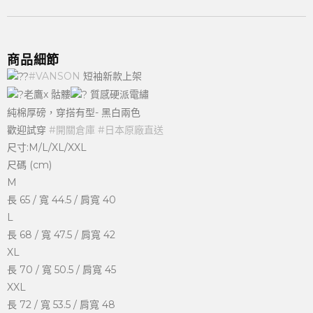
商品細節
#VANSON
短袖新款上架
老鷹x 骷髏
質感硬派電繡
純棉厚磅，穿搭有型- 黑白兩色
歡迎試穿
#開關倉庫
#日本原廠直送
尺寸:M/L/XL/XXL
尺碼 (cm)
M
長 65 / 寬 44.5 / 肩寬 40
L
長 68 / 寬 47.5 / 肩寬 42
XL
長 70 / 寬 50.5 / 肩寬 45
XXL
長 72 / 寬 53.5 / 肩寬 48