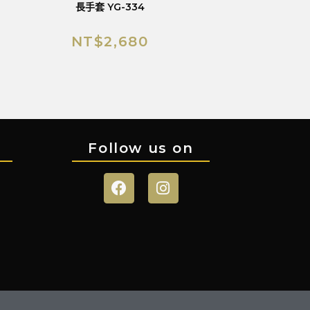
長手套 YG-334
NT$
2,680
Follow us on