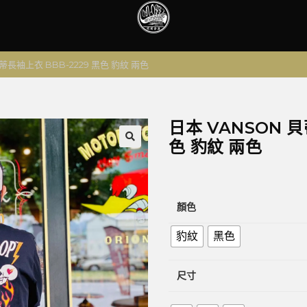
蒂長袖上衣 BBB-2229 黑色 豹紋 兩色
日本 VANSON 貝
色 豹紋 兩色
🔍
顏色
豹紋
黑色
尺寸