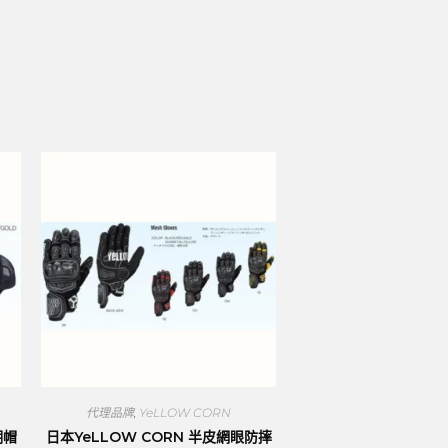
代理品牌
,
YeLLOW CORN
潮帽
日本YeLLOW CORN 半皮網眼防摔