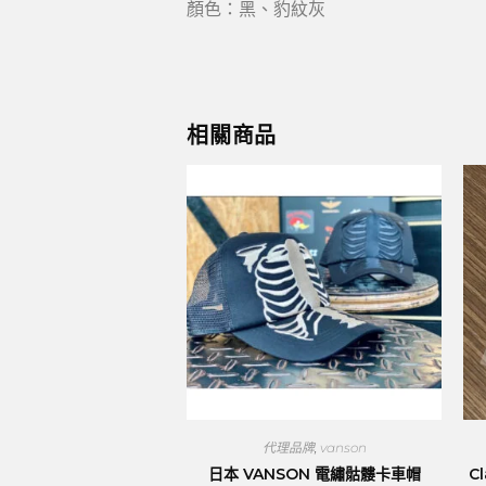
顏色：黑、豹紋灰
相關商品
代理品牌
,
vanson
日本 VANSON 電繡骷髏卡車帽
C