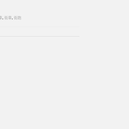
車
,
街車
,
街跑