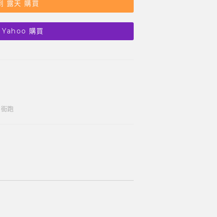
到 露天 購買
 Yahoo 購買
,
街跑