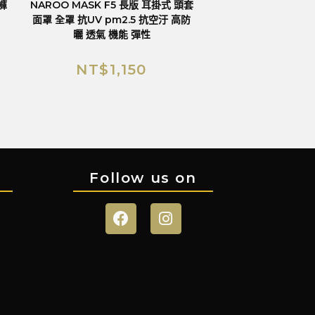
褲
NAROO MASK F5 長版 耳掛式 頭套
面罩 全罩 抗UV pm2.5 抗空汙 高防
曬 透氣 機能 彈性
NT$
1,150
Follow us on