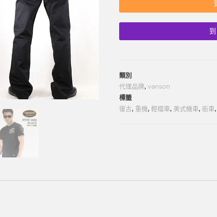
到
類別
代理品牌
,
vanson
標籤
復古
,
重機
,
輕檔車
,
美式機車
,
街車