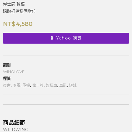
踩踏打檔穩固對位
NT$
4,580
到 Yahoo 購買
類別
WINGLOVE
標籤
復古
,
哈雷
,
重機
,
偉士牌
,
輕檔車
,
車靴
,
短靴
商品細節
WILDWING