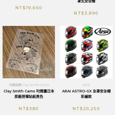
罩式安全帽
NT$
19,650
NT$
3,890
代理品牌
,
Clay Smith Cams
ARAI
Clay Smith Cams 叼煙鷹日本
ARAI ASTRO-GX 全罩安全帽
原廠授權貼紙黑色
彩繪款
NT$
380
NT$
20,250