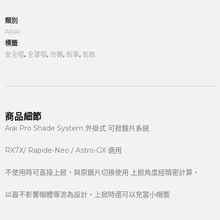
類別
ARAI
標籤
安全帽
,
全罩帽
,
仿賽
,
街車
,
街跑
商品細節
Arai Pro Shade System 外掛式 可掀鏡片系統
RX7X/ Rapide-Neo / Astro-GX 適用
不使用時可直接上掀，與原鏡片切換使用 上掀角度經精密計算，
以最不影響帽體導流為設計，上掀時還可以充當小帽簷