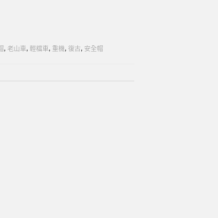
帽
,
老山車
,
輕檔車
,
重機
,
復古
,
安全帽