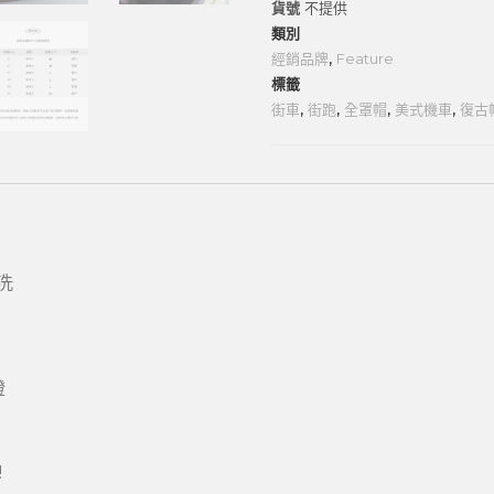
貨號
不提供
類別
經銷品牌
,
Feature
標籤
街車
,
街跑
,
全罩帽
,
美式機車
,
復古
洗
證
!