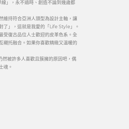
「界線」，永不過時、創造不論到幾歲都
依然維持符合亞洲人頭型為設計主軸，讓
這就是我愛的「Life Style」。
是最受復古品位人士歡迎的皮革色系。全
互襯托融合。如果你喜歡精緻又溫暖的
年代，仍然被許多人喜歡且簇擁的原因吧，偶
士魂。