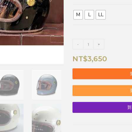
M
L
LL
-
+
NT$
3,650
到