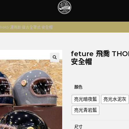
THOMAS 湯瑪斯 復古全罩式 安全帽
feture 飛喬 T
安全帽
🔍
顏色
亮光暗夜藍
亮光水泥灰
亮光青岩藍
尺寸