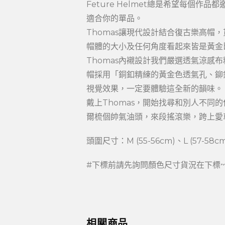
Feture Helmet總是希望每
適合你的單品。
Thomas讓現代設計結合復古樂高帽
帽體的大小及任何角度看起來皆是黃金比
Thomas內襯設計我們嚴選透氣涼
帽採用「銅釦精練的黃金色透氣孔、鉚
視覺效果，一定要體驗這全新的韻味。
戴上Thomas，開始找尋和別人不同的位
爾梳個帥氣油頭，來段搖滾樂，跨上愛
頭圍尺寸：M (55-56cm)、L (57-58cm
#下標前請先詢問顏色尺寸貨況在下標
相關商品