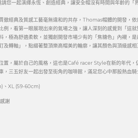
個作品都邀請您一起演繹永恆、創造經典，讓安全帽沒有時間與年齡的
，貫徹經典及質感工藝毫無違和的共存，Thomas帽體的開發，
例，看第一眼展現出來的氣場之強，讓人深刻的感覺到「這就對了」，
感布料，極為舒適柔軟，並獨創開發市場少有的「焦糖色」內襯，
釘及轉軸」，點綴著整頂樂高帽美的輪廓，讓其顏色與頂級感相
置，屬於自己的風格，這也是Café racer Style在新的
車，三五好友一起出發至街角的咖啡館，滿足您心中那股熱血騎
)、XL (59-60cm)
~感謝