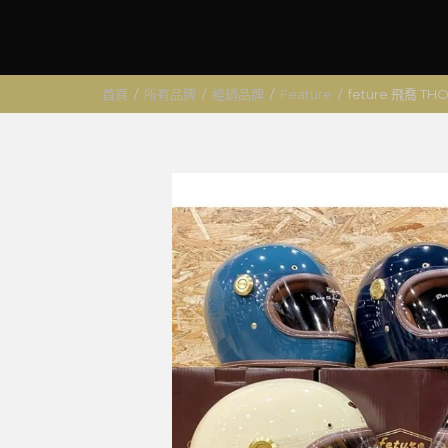
首頁
/
所有品牌
/
經銷品牌
/
Feature
/
feture 飛喬 