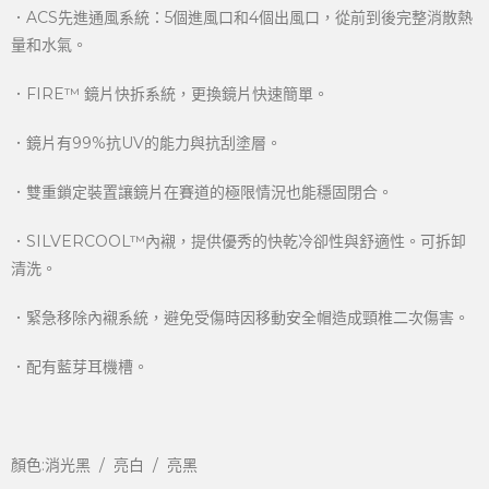
．ACS先進通風系統：5個進風口和4個出風口，從前到後完整消散熱
量和水氣。
．FIRE™ 鏡片快拆系統，更換鏡片快速簡單。
．鏡片有99%抗UV的能力與抗刮塗層。
．雙重鎖定裝置讓鏡片在賽道的極限情況也能穩固閉合。
．SILVERCOOL™內襯，提供優秀的快乾冷卻性與舒適性。可拆卸
清洗。
．緊急移除內襯系統，避免受傷時因移動安全帽造成頸椎二次傷害。
．配有藍芽耳機槽。
顏色:消光黑 / 亮白 / 亮黑