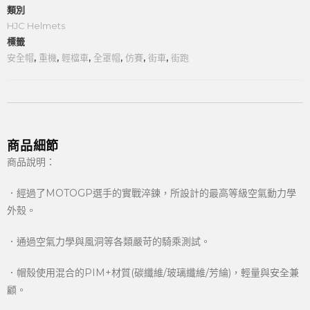
類別
HJC Helmets
標籤
安全帽
,
重機
,
輕檔車
,
全罩帽
,
仿賽
,
街車
,
街跑
商品細節
商品說明：
．經過了MOTOGP選手的實戰淬鍊，所設計的最高等級空氣動力學
外殼。
．通過空氣力學與風洞等各類嚴苛的騎乘測試。
．帽殼使用混合的PIM+材質(碳纖維/玻璃纖維/芳綸)，輕量與安全兼
顧。