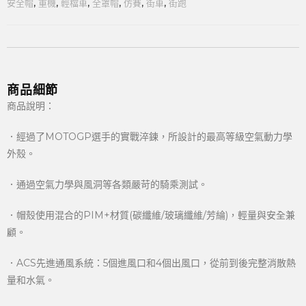
安全帽
,
重機
,
輕檔車
,
全罩帽
,
仿賽
,
街車
,
街跑
商品細節
商品說明：
．經過了MOTOGP選手的實戰淬鍊，所設計的最高等級空氣動力學
外殼。
．通過空氣力學與風洞等各類嚴苛的騎乘測試。
．帽殼使用混合的PIM+材質(碳纖維/玻璃纖維/芳綸)，輕量與安全兼
顧。
．ACS先進通風系統：5個進風口和4個出風口，從前到後完整消散熱
量和水氣。