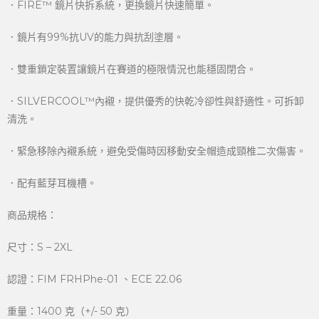
．FIRE™ 鏡片快拆系統，更換鏡片快速簡單。
．鏡片有99%抗UV的能力與抗刮塗層。
．雙重鎖定裝置讓鏡片在賽道的極限情況也能穩固閉合。
．SILVERCOOL™內襯，提供優秀的快乾冷卻性與舒適性。可拆卸
清洗。
．緊急移除內襯系統，避免受傷時因移動安全帽造成頸椎二次傷害。
．配有藍芽耳機槽。
商品規格：
尺寸：S – 2XL
認證：FIM FRHPhe-01 、ECE 22.06
重量：1400 克（+/- 50 克）