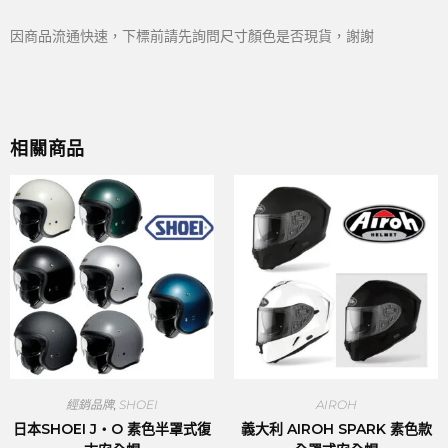
因商品流通快速，下標前請先詢問尺寸顏色是否現貨，謝謝
相關商品
經銷品牌
,
SHOEI
AIROH
日本SHOEI J・O 素色半罩式復
義大利 AIROH SPARK 素色款