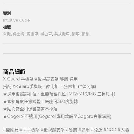
類別
Intuitive Cube
標籤
重機
,
偉士牌
,
輕檔車
,
老山車
,
美式機車
,
街車
,
街跑
商品細節
X-Guard 手機架 #後視鏡支架 導航 通用
搭配 X-Guard手機殼、酷比扣 、無限扣 (#須另購)
★適用後照鏡孔位、重機預留孔位 (M12/M10/M8 三種尺寸)
★傾斜角度任意調整，底座可360度旋轉
★貼心安全扣保護裝置不掉落
★Gogoro1不適用(Gogoro1專用款請至Gogoro官網購買)
#開關倉庫 #手機架 #後視鏡支架 #導航 #通用 #免運 #GGR #大陽