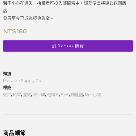
若不小心在遺失，拾獲者可投入郵筒當中，郵差便會將鑰匙送回飯
店。
發展至今已成為經典象徵。
NT$
180
到 Yahoo 購買
類別
Metalize Supply Co.
標籤
復古
,
哈雷
,
重機
,
偉士牌
,
輕檔車
,
街車
,
鑰匙圈
,
騎士小物
商品細節