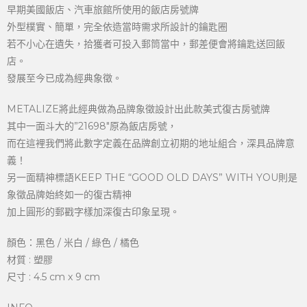
早期美國飯店、汽車旅館所使用的飯店房號牌
外型樸實、簡單，完全依造當時需求所設計的鑰匙圈
若不小心在遺失，拾獲者可投入郵筒當中，郵差便會將鑰匙送回飯
店。
發展至今已成為經典象徵。
METALIZE將此經典做為品牌象徵設計出此款美式復古房號牌
其中一面斗大的”21698″原為飯店房號，
而在這裡我們將此數字定義在品牌創立初期的地址組合，深具品牌意
義！
另一面精神標語KEEP THE “GOOD OLD DAYS” WITH YOU則是
象徵品牌始終如一的復古精神
加上圓形的郵戳字樣加深復古印象呈現。
顏色：黑色 / 米白 / 綠色 / 橘色
材質 : 塑膠
尺寸 : 4.5 cm x 9 cm