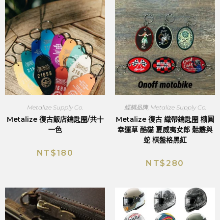
Metalize Supply Co.
經銷品牌
,
Metalize Supply Co.
Metalize 復古飯店鑰匙圈/共十
Metalize 復古 織帶鑰匙圈 橢圓
一色
幸運草 酷貓 夏威夷女郎 骷髏與
蛇 棋盤格黑紅
NT$
180
NT$
280