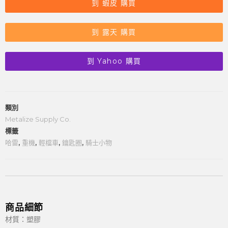
到 蝦皮 購買
到 露天 購買
到 Yahoo 購買
類別
Metalize Supply Co.
標籤
哈雷
,
重機
,
輕檔車
,
鑰匙圈
,
騎士小物
商品細節
材質：塑膠