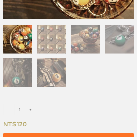
-
+
NT$
120