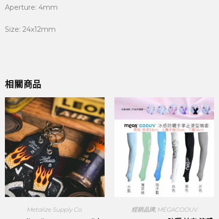
Aperture: 4mm
Size: 24x12mm
相關商品
Metalize Supply Co.
經銷品牌
,
MEGACOOUV