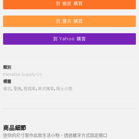
到 蝦皮 購買
到 露天 購買
到 Yahoo 購買
類別
Metalize Supply Co.
標籤
復古
,
重機
,
輕檔車
,
美式機車
,
騎士小物
商品細節
迷你的尺寸製作此款生活小物，透過螺牙方式固定開口