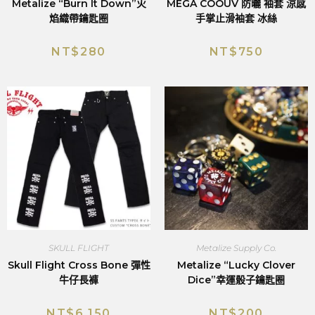
Metalize “Burn It Down”火
MEGA COOUV 防曬 袖套 涼感
焰織帶鑰匙圈
手掌止滑袖套 冰絲
NT$
280
NT$
750
SKULL FLIGHT
Metalize Supply Co.
Skull Flight Cross Bone 彈性
Metalize “Lucky Clover
牛仔長褲
Dice”幸運骰子鑰匙圈
NT$
6,150
NT$
200