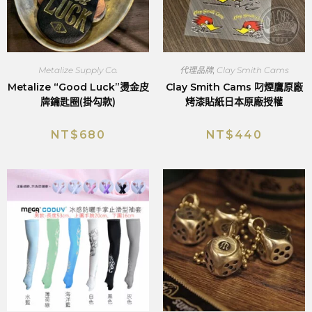
Metalize Supply Co.
代理品牌
,
Clay Smith Cams
Metalize “Good Luck”燙金皮
Clay Smith Cams 叼煙鷹原廠
牌鑰匙圈(掛勾款)
烤漆貼紙日本原廠授權
NT$
680
NT$
440