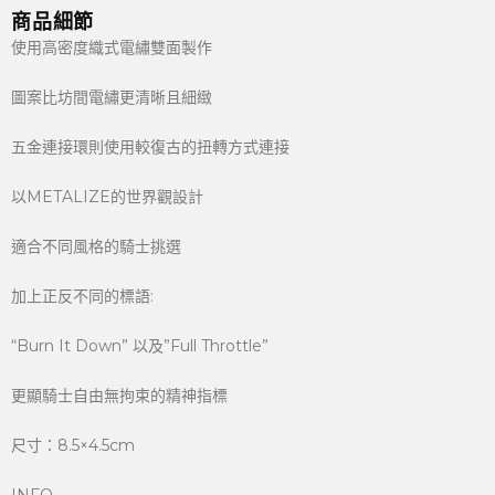
商品細節
使用高密度織式電繡雙面製作
圖案比坊間電繡更清晰且細緻
五金連接環則使用較復古的扭轉方式連接
以METALIZE的世界觀設計
適合不同風格的騎士挑選
加上正反不同的標語:
“Burn It Down” 以及”Full Throttle”
更顯騎士自由無拘束的精神指標
尺寸：8.5×4.5cm