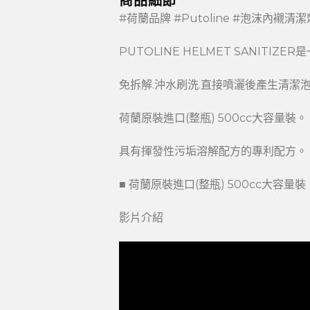
商品細節
#荷蘭品牌 #Putoline #泡沫內襯清潔
PUTOLINE HELMET SANI
免拆解.沖水刷洗.直接噴灑後產生清
荷蘭原裝進口(整瓶) 500cc大容量裝。
具有揮發性污垢溶解配方的專利配方。
■ 荷蘭原裝進口(整瓶) 500cc大容量裝
影片介紹