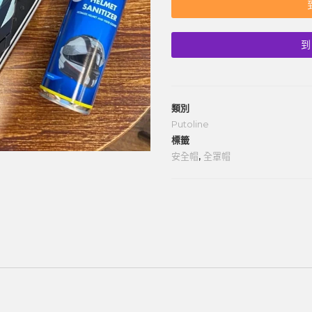
到
類別
Putoline
標籤
安全帽
,
全罩帽