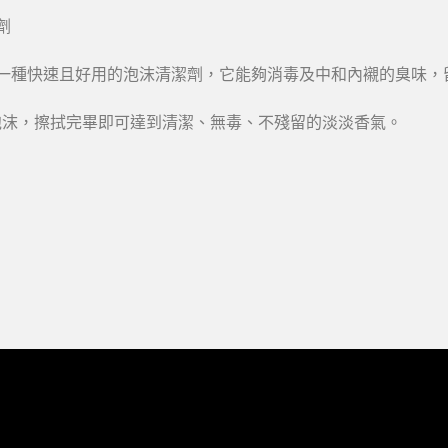
劑
TIZER是一種快速且好用的泡沫清潔劑，它能夠消毒及中和內襯的臭
潔泡沫，擦拭完畢即可達到清潔、無毒、不殘留的淡淡香氣。