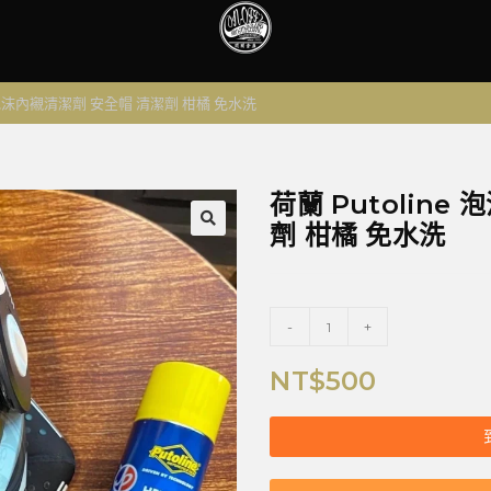
e 泡沫內襯清潔劑 安全帽 清潔劑 柑橘 免水洗
荷蘭 Putolin
劑 柑橘 免水洗
🔍
-
+
NT$
500