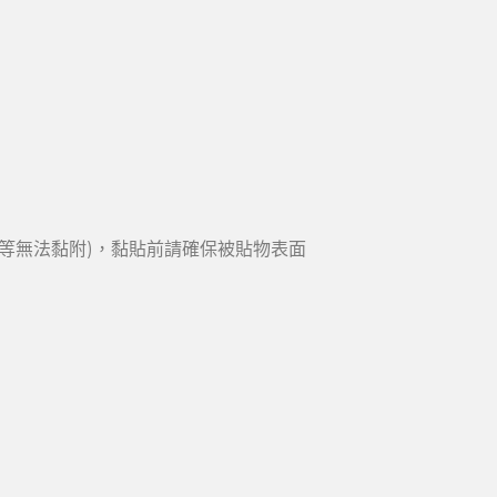
U等無法黏附)，黏貼前請確保被貼物表面