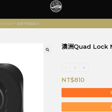
ock MAG™ 磁吸手機黏貼片
澳洲Quad Loc
🔍
-
+
NT$
810