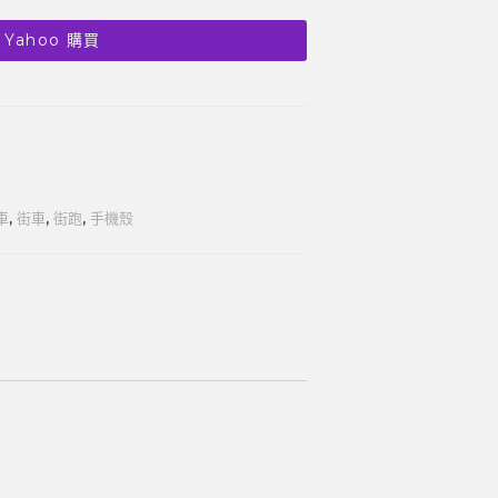
 Yahoo 購買
車
,
街車
,
街跑
,
手機殼