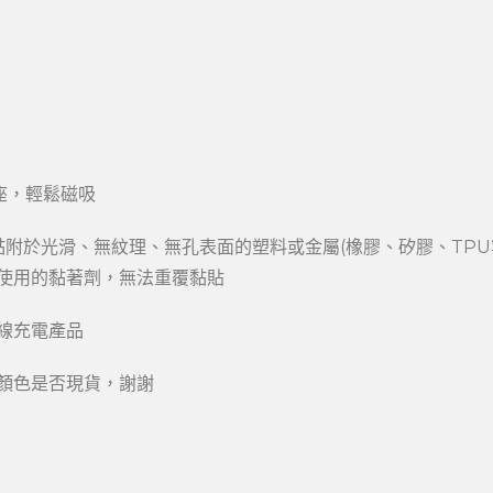
吸座，輕鬆磁吸
僅能黏附於光滑、無紋理、無孔表面的塑料或金屬(橡膠、矽膠、TP
使用的黏著劑，無法重覆黏貼
無線充電產品
顏色是否現貨，謝謝