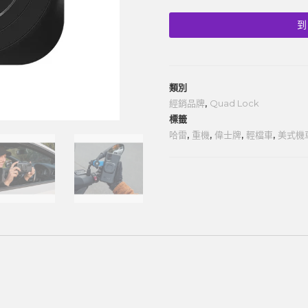
到
類別
經銷品牌
,
Quad Lock
標籤
哈雷
,
重機
,
偉士牌
,
輕檔車
,
美式機