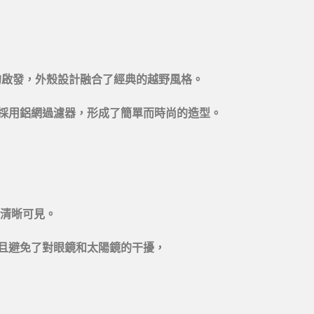
系列的啟發，外殼設計融合了經典的越野風格。
採用鋁網過濾器，形成了簡單而時尚的造型。
保清晰可見。
且避免了對眼鏡和太陽鏡的干擾，