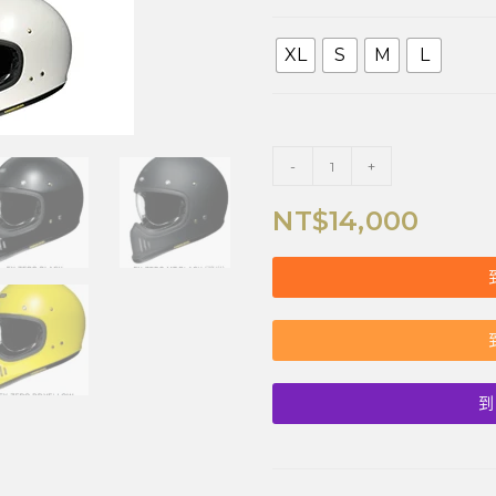
XL
S
M
L
-
+
NT$
14,000
到