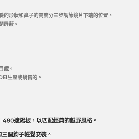
臉的形狀和鼻子的高度分三步調節鏡片下端的位置。
閉屏蔽。
目鏡。
OEI生產或銷售的。
V-480遮陽板，以匹配經典的越野風格
。
備的三個鉤子輕鬆安裝。