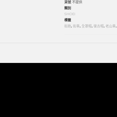
貨號
不提供
類別
SHOEI
標籤
街跑
,
街車
,
全罩帽
,
復古帽
,
老山車