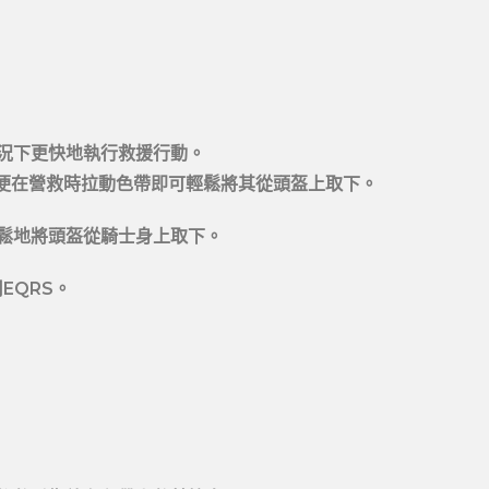
況下更快地執行救援行動。
以便在營救時拉動色帶即可輕鬆將其從頭盔上取下。
鬆地將頭盔從騎士身上取下。
EQRS。