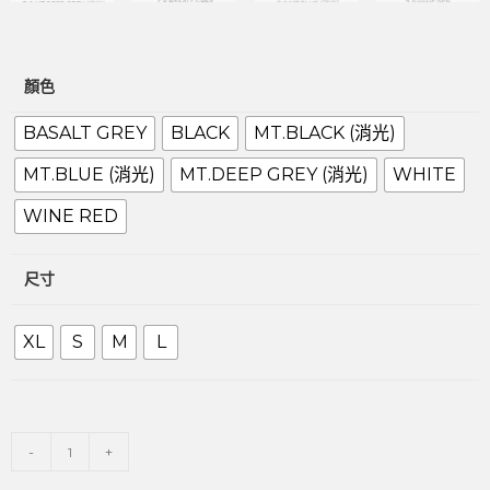
顏色
BASALT GREY
BLACK
MT.BLACK (消光)
MT.BLUE (消光)
MT.DEEP GREY (消光)
WHITE
WINE RED
尺寸
XL
S
M
L
-
+