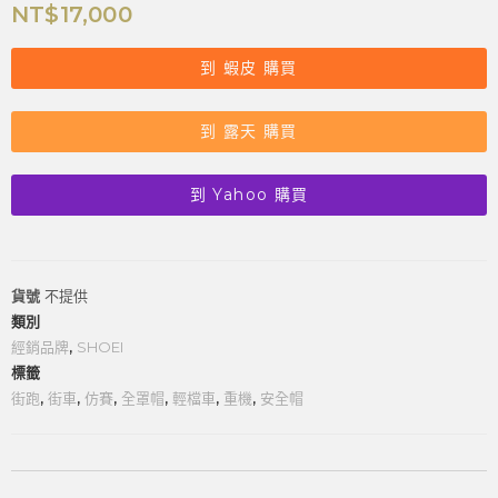
NT$
17,000
到 蝦皮 購買
到 露天 購買
到 Yahoo 購買
貨號
不提供
類別
經銷品牌
,
SHOEI
標籤
街跑
,
街車
,
仿賽
,
全罩帽
,
輕檔車
,
重機
,
安全帽