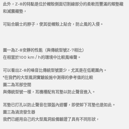
此外，Z-8的特點是位於帽殼側面切割線部分的柔軟而豐滿的頰墊襯
和減震襯墊，
可貼合騎士的脖子，使其從帽殼上貼合，防止風的入侵。
圖一為Z-8安靜的性能（與傳統型號Z-7相比）
在相當於100 km / h的環境中比較風噪聲。
可以看出Z-8的噪音比傳統型號要少，尤其是在低範圍內。
*在我們的大型風洞實驗設施中測得的參考值的比較
圖二為耳部空間
與傳統型號一樣，耳機槽配有耳墊以防止聲音進入。
耳墊已打孔以防止聲音在頭盔內迴響，
即使卸下耳墊也是如此。
圖三為渦流發生器
我們已經用自己的大型風洞設備驗證了具有不同形狀，