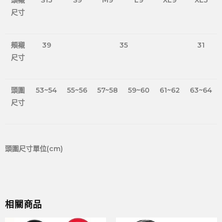
頭襯
S13
S9
M9
L9
XL9
XL5
尺寸
頰襯
39
35
31
尺寸
頭圍
53~54
55~56
57~58
59~60
61~62
63~64
尺寸
頭圍尺寸單位(cm)
相關商品