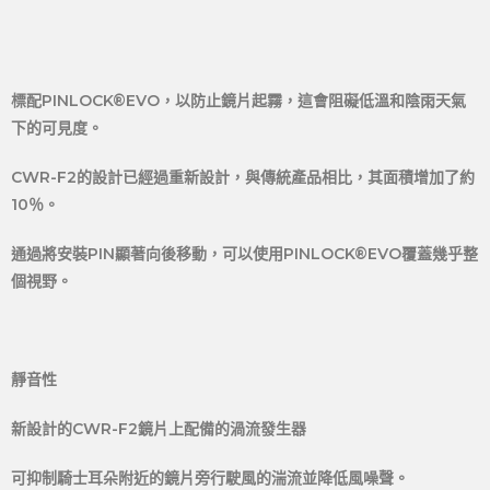
標配PINLOCK®EVO，以防止鏡片起霧，這會阻礙低溫和陰雨天氣
下的可見度。
CWR-F2的設計已經過重新設計，與傳統產品相比，其面積增加了約
10％。
通過將安裝PIN顯著向後移動，可以使用PINLOCK®EVO覆蓋幾乎整
個視野。
靜音性
新設計的CWR-F2鏡片上配備的渦流發生器
可抑制騎士耳朵附近的鏡片旁行駛風的湍流並降低風噪聲。