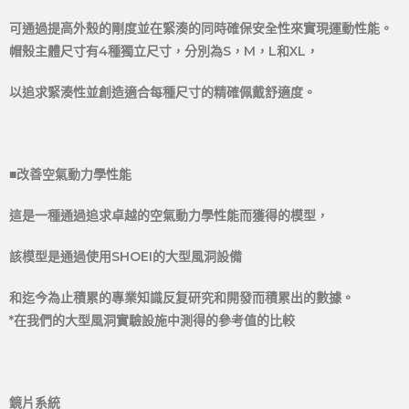
可通過提高外殼的剛度並在緊湊的同時確​​保安全性來實現運動性能。
帽殼主體尺寸有4種獨立尺寸，分別為S，M，L和XL，
以追求緊湊性並創造適合每種尺寸的精確佩戴舒適度。
■改善空氣動力學性能
這是一種通過追求卓越的空氣動力學性能而獲得的模型，
該模型是通過使用SHOEI的大型風洞設備
和迄今為止積累的專業知識反复研究和開發而積累出的數據。
*在我們的大型風洞實驗設施中測得的參考值的比較
鏡片系統