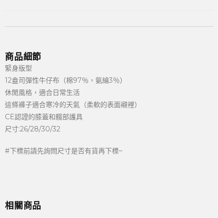
商品細節
緊身版型
12盎司彈性牛仔布（棉97％，氨綸3％）
休閒風格，適合日常生活
這條褲子適合寒冷的天氣（柔軟的表面襯裡）
CE認證的膝蓋和髖部護具
尺寸:26/28/30/32
#下標前請先詢問尺寸是否有貨再下標~
相關商品