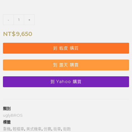
-
+
NT$
9,650
到 蝦皮 購買
到 露天 購買
到 Yahoo 購買
類別
uglyBROS
標籤
重機
,
輕檔車
,
美式機車
,
仿賽
,
街車
,
街跑