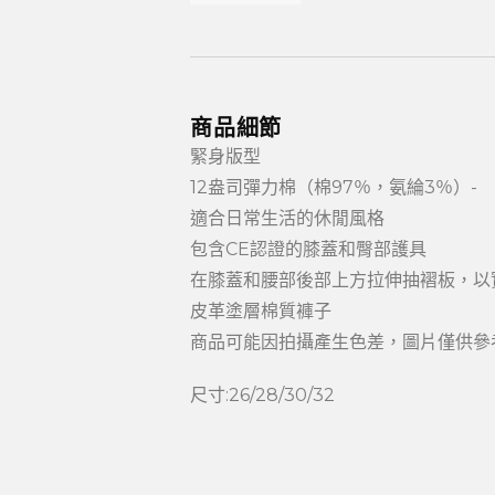
商品細節
緊身版型
12盎司彈力棉（棉97％，氨綸3％）-
適合日常生活的休閒風格
包含CE認證的膝蓋和臀部護具
在膝蓋和腰部後部上方拉伸抽褶板，以
皮革塗層棉質褲子
商品可能因拍攝產生色差，圖片僅供參
尺寸:26/28/30/32