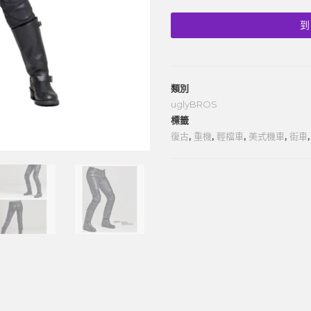
到
類別
uglyBROS
標籤
復古
,
重機
,
輕檔車
,
美式機車
,
街車