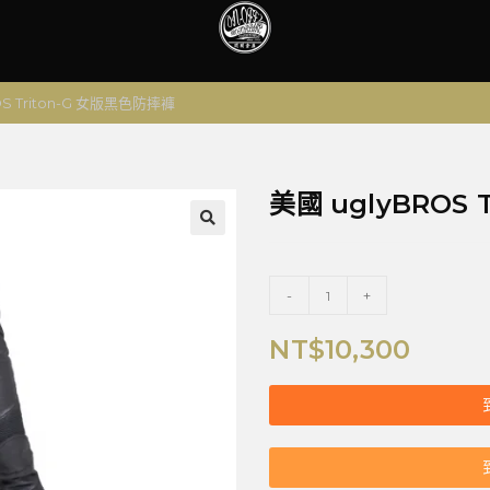
OS Triton-G 女版黑色防摔褲
美國 uglyBROS
🔍
-
+
NT$
10,300