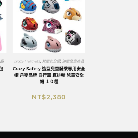
品
crazy Helmets
,
兒童安全帽
,
幼童兒童商品
包-
Crazy Safety 造型兒童騎乘專用安全
帽 丹麥品牌 自行車 直排輪 兒童安全
帽 １０種
NT$
2,380