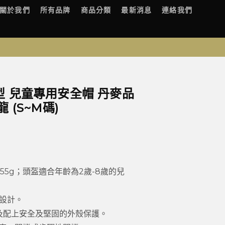
關於我們
所有品牌
商品分類
最新消息
連絡我們
y 造型 兒童專用安全帽 丹麥品
 (S~M碼)
55g；頭盔適合年齡為2歲-8歲的兒
圍設計。
及配上安全及堅固的外殼保護。