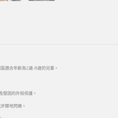
頭盔適合年齡為2歲-8歲的兒童。
及堅固的外殼保護。
或步驟地閃爍。