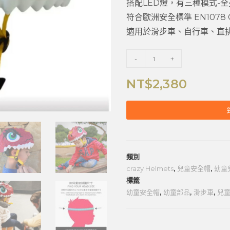
搭配LED燈，有三種模式-
符合歐洲安全標準 EN1078 C
適用於滑步車、自行車、直
-
+
NT$
2,380
類別
crazy Helmets
,
兒童安全帽
,
幼童
標籤
幼童安全帽
,
幼童部品
,
滑步車
,
兒