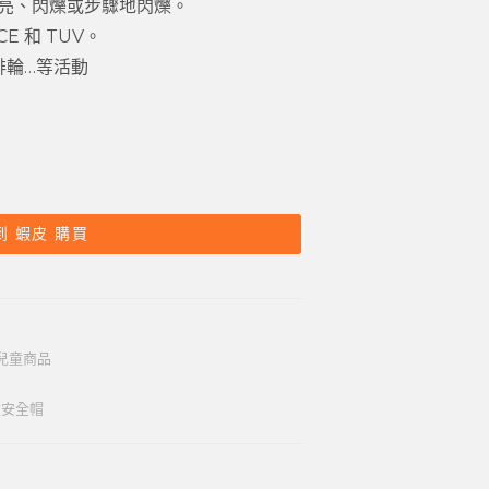
全亮、閃爍或步驟地閃爍。
E 和 TUV。
排輪…等活動
到 蝦皮 購買
兒童商品
童安全帽