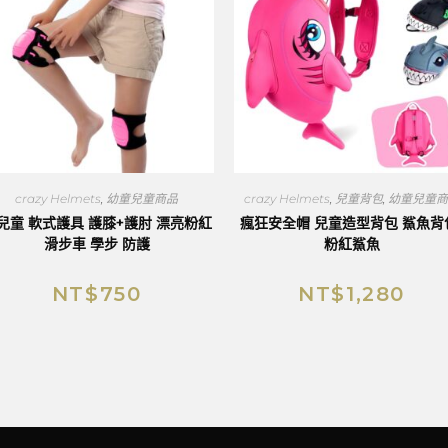
crazy Helmets
,
幼童兒童商品
crazy Helmets
,
兒童背包
,
幼童兒童商
兒童 軟式護具 護膝+護肘 漂亮粉紅
瘋狂安全帽 兒童造型背包 鯊魚背
滑步車 學步 防護
粉紅鯊魚
NT$
750
NT$
1,280