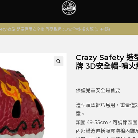
Safety 造型 兒童專用安全帽 丹麥品牌 3D安全帽-噴火龍 (S~M碼)
Crazy Safet
牌 3D安全帽-噴火龍
🔍
保護兒童安全是首要
造型頭盔輕巧易用，重量僅2
童。
頭圍:49-55cm。可調節頭
內部構造包括吸震泡棉內飾