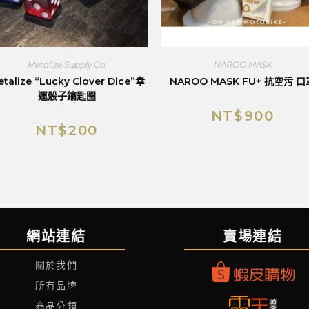
Metalize Supply Co.
NAROO MASK
talize “Lucky Clover Dice”幸
NAROO MASK FU+ 抗空污 口
運骰子鑰匙圈
NT$
900
NT$
200
網站連結
賣場連結
關於我們
所有品牌
商品分類