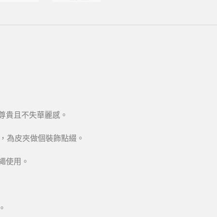
尊貴且不失華麗感。
貼，為皮夾做個裝飾點綴。
繩使用。
。