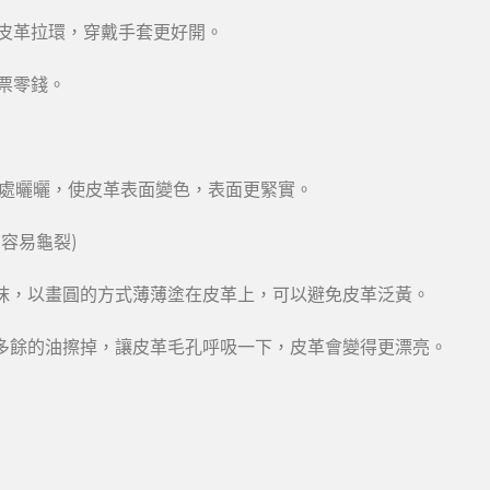
皮革拉環，穿戴手套更好開。
票零錢。
陽光處曬曬，使皮革表面變色，表面更緊實。
容易龜裂)
塗抹，以畫圓的方式薄薄塗在皮革上，可以避免皮革泛黃。
將多餘的油擦掉，讓皮革毛孔呼吸一下，皮革會變得更漂亮。