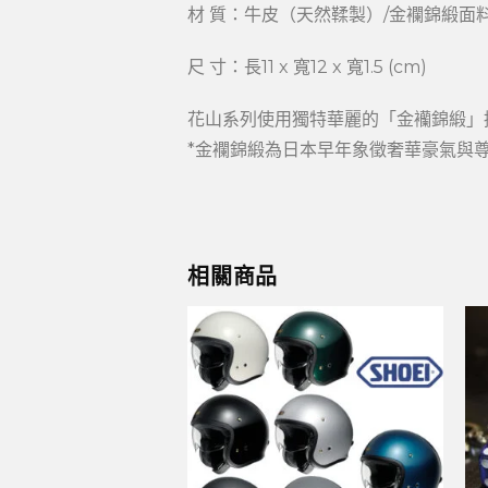
材 質：牛皮（天然鞣製）/金襴錦緞面
尺 寸：長11 x 寬12 x 寬1.5 (cm)
花山系列使用獨特華麗的「金襽錦緞」
*金襴錦緞為日本早年象徵奢華豪氣與
相關商品