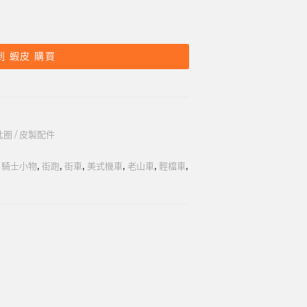
到 蝦皮 購買
圈 / 皮製配件
,
騎士小物
,
街跑
,
街車
,
美式機車
,
老山車
,
輕檔車
,