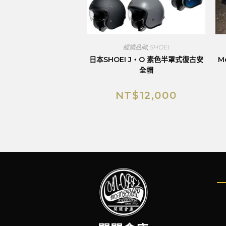
經銷品牌
,
SHOEI
日本SHOEI J・O 素色半罩式復古安
Me
全帽
NT$
12,000