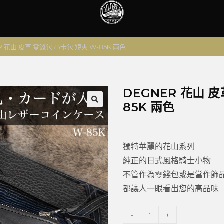
R 花山 皮革 零錢包 小卡包 短夾 W-85K 兩色
DEGNER 花山 皮
85K 兩色
🔍
獨特華麗的花山系列
純正的日式風格騎士小物
不管作為零錢包或是當作飾
都讓人一眼看出您的高品味
-
+