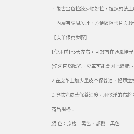
．復古金色拉鍊滑順好拉，拉鍊頭裝上
．內層有夾層設計，方便區隔卡片與鈔
【皮革保養步驟】
1.使用前1~3天左右，可放置在通風
(切勿直曬陽光，皮革可能會因此變脆、
2.在皮革上加少量皮革保養油，輕薄
3.塗抹完皮革保養油後，用乾淨的布
商品規格：
顏 色：京櫻 – 黑色、都櫻 – 黑色