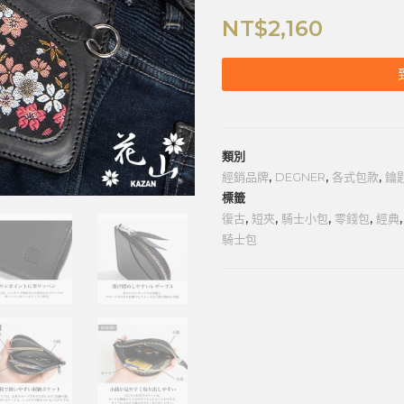
NT$
2,160
類別
經銷品牌
,
DEGNER
,
各式包款
,
鑰匙
標籤
復古
,
短夾
,
騎士小包
,
零錢包
,
經典
騎士包