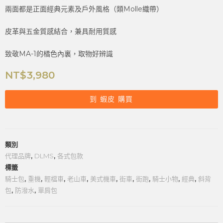
兩面都是正面經典元素及戶外風格（類Molle織帶）
皮革與五金質感結合，兼具耐用質感
致敬MA-1的橘色內裏，取物好辨識
NT$
3,980
到 蝦皮 購買
類別
代理品牌
,
DLMS
,
各式包款
標籤
騎士包
,
重機
,
輕檔車
,
老山車
,
美式機車
,
街車
,
街跑
,
騎士小物
,
經典
,
斜背
包
,
防潑水
,
單肩包