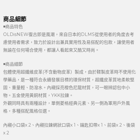
商品細節
◾商品特色
OLDisNEW復古即是風潮，來自日本的DLMS從使用者的角度去考
慮使用者需求，致力於設計出兼具實用性及易搭配的包款，讓使用者
無論在任何場合使用，都讓人看起來又酷又時尚。
◾商品細節
包體使用超纖維皮革(不含動物皮革）製成，由於鞣製皮革時不使用化
學藥品，是一種符合永續發展目標的環保材質，超纖皮革質地柔軟堅
固、重量輕、防潑水。內襯採亮橙色尼龍材質，可一眼辨認包中小
物。五金使用黃銅材質，YKK拉鍊。
外觀同時具有兩種設計，單側菱格經典元素、另一側為軍用戶外風
格，多種搭配風格任選。
內襯小口袋x 2、內襯拉鍊網狀口袋x 1、鑰匙扣帶x 1、前袋x 2、後袋
x 2