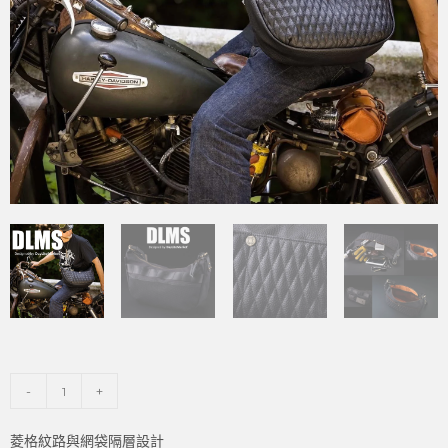
-
+
菱格紋路與網袋隔層設計