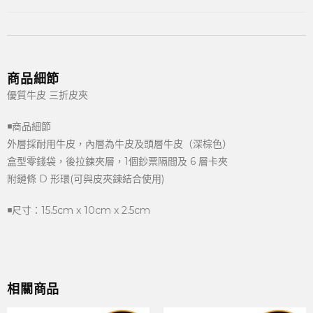
商品細節
優質牛皮 三折皮夾
◾商品細節
外層採耐用牛皮，內層為牛皮及頭層牛皮（深棕色）
盒型零錢袋，後拉鍊夾層，1個鈔票隔間及 6 層卡夾
附鏈條 D 形環(可與皮夾鍊結合使用)
◾尺寸：15.5cm x 10cm x 2.5cm
相關商品