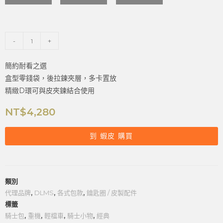
-
+
簡約耐看之選
盒型零錢袋，後拉鍊夾層，多卡置放
精緻D環可與皮夾鍊結合使用
NT$
4,280
到 蝦皮 購買
類別
代理品牌
,
DLMS
,
各式包款
,
鑰匙圈 / 皮製配件
標籤
騎士包
,
重機
,
輕檔車
,
騎士小物
,
經典