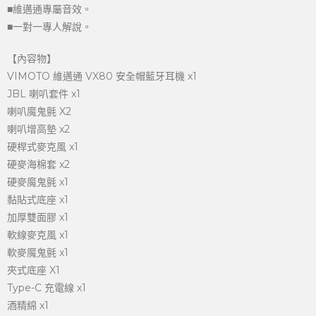
■維邁通專屬音效。
■一對一專人解說。
【內容物】
VIMOTO 維邁通 VX80 安全帽藍牙耳機 x1
JBL 喇叭套件 x1
喇叭魔鬼氈 X2
喇叭增高墊 x2
硬桿式麥克風 x1
硬麥海棉套 x2
硬麥魔鬼氈 x1
黏貼式底座 x1
加厚雙面膠 x1
軟線麥克風 x1
軟麥魔鬼氈 x1
夾式底座 X1
Type-C 充電線 x1
酒精綿 x1