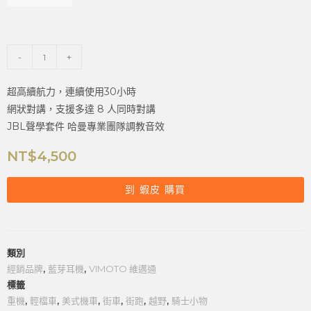
-
+
超高續航力，連續使用30小時
網狀對講，支援多達 8 人同時對講
JBL聲學套件 哈曼專業團隊調教音效
NT$
4,500
到 蝦皮 購買
類別
經銷品牌
,
藍芽耳機
,
VIMOTO 維邁通
標籤
重機
,
輕檔車
,
美式機車
,
街車
,
街跑
,
越野
,
騎士小物