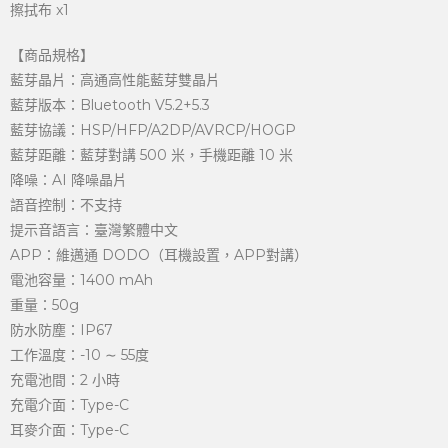
擦拭布 x1
【商品規格】
藍芽晶片：高通高性能藍芽雙晶片
藍芽版本：Bluetooth V5.2+5.3
藍芽協議：HSP/HFP/A2DP/AVRCP/HOGP
藍芽距離：藍芽對講 500 米，手機距離 10 米
降噪：AI 降噪晶片
語音控制：不支持
提示音語言：臺灣繁體中文
APP：維邁通 DODO（耳機設置，APP對講）
電池容量：1400 mAh
重量：50g
防水防塵：IP67
工作溫度：-10 ∼ 55度
充電池間：2 小時
充電介面：Type-C
耳麥介面：Type-C