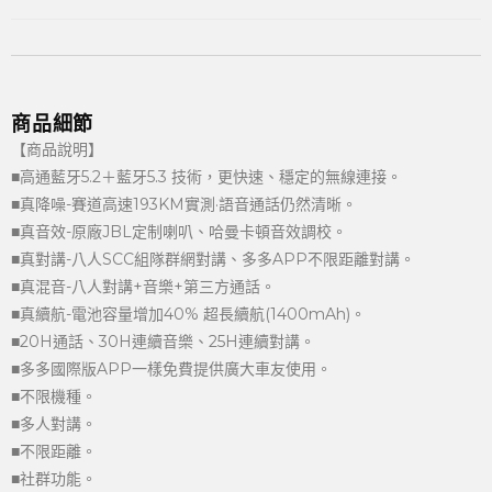
商品細節
【商品說明】
■高通藍牙5.2＋藍牙5.3 技術，更快速、穩定的無線連接。
■真降噪-賽道高速193KM實測·語音通話仍然清晰。
■真音效-原廠JBL定制喇叭、哈曼卡頓音效調校。
■真對講-八人SCC組隊群網對講、多多APP不限距離對講。
■真混音-八人對講+音樂+第三方通話。
■真續航-電池容量增加40% 超長續航(1400mAh)。
■20H通話、30H連續音樂、25H連續對講。
■多多國際版APP一樣免費提供廣大車友使用。
■不限機種。
■多人對講。
■不限距離。
■社群功能。