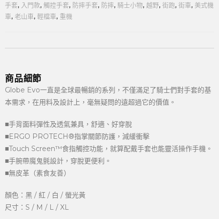
手套
,
入門款
,
觸控手套
,
防摔手套
,
防摔
,
騎士小物
,
越野
,
街跑
,
街車
,
美式機
車
,
老山車
,
輕檔車
,
重機
商品細節
Globe Evo一直是全球最暢銷的系列，不僅滿足了騎士們對手套的基
本需求，在用料及設計上，毫無疑問的遠超過它的價值。
■手背面料彈性及透氣兼具，舒適、好穿脫
■ERGO PROTECH®指掌關節防護，減緩衝擊
■Touch Screen™食指觸控功能，就算配戴手套也能靈活操作手機。
■手腕帶魔鬼氈設計，穿脫更便利。
■無皮革（素食友善）
顏色：黑 / 紅 / 白 / 螢光黃
尺寸：S / M / L / XL