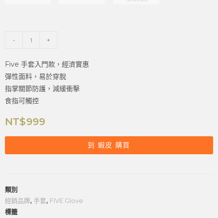
-
+
Five 手套入門款，經濟實惠
彈性面料，易於穿脫
指掌關節防護，減緩衝擊
食指可觸控
NT$
999
到 蝦皮 購買
類別
經銷品牌
,
手套
,
FIVE Glove
標籤