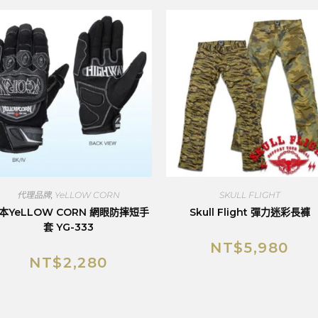
代理品牌
,
YeLLOW CORN
SKULL FLIGHT
本YeLLOW CORN 網眼防摔短手
Skull Flight 彈力迷彩長褲
套 YG-333
NT$
5,980
NT$
2,280