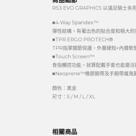
商品細節
RS3 EVO GRAPHICS 以滿
■4-Way Spandex™
彈性結構，有著出色的貼合度和極大的
■TPR ERGO PROTECH®
TPR指掌關節保護，外層硬殼+內層軟
■Touch Screen™
食指觸控功能，就算配戴手套也能靈活
■Neoprene™橡膠腕帶及手腕帶魔
顏色：黑金
尺寸：S / M / L / XL
相關商品