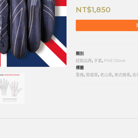
NT$
1,850
類別
經銷品牌
,
手套
,
FIVE Glove
標籤
重機
,
輕檔車
,
老山車
,
美式機車
,
街