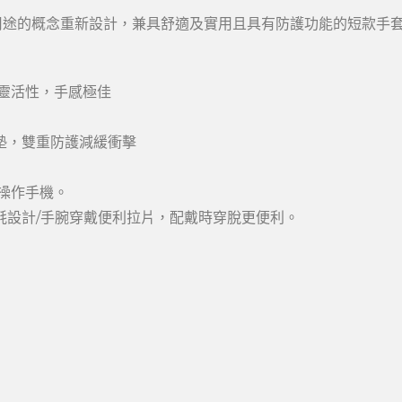
足騎士多用途的概念重新設計，兼具舒適及實用且具有防護功能的短款手
靈活性，手感極佳
墊，雙重防護減緩衝擊
操作手機。
鬼氈設計/手腕穿戴便利拉片，配戴時穿脫更便利。