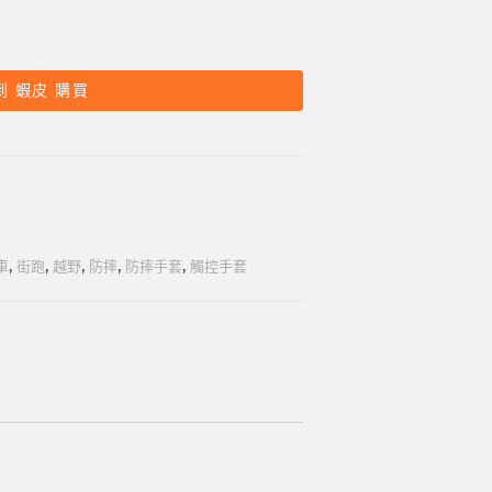
到 蝦皮 購買
車
,
街跑
,
越野
,
防摔
,
防摔手套
,
觸控手套