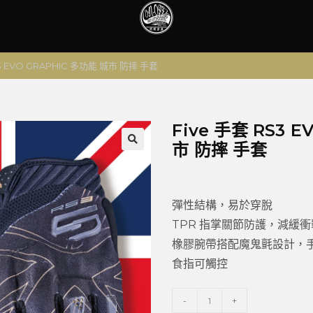
S3 EVO GRAPHIC 多功能 城市 防摔 手套
Five 手套 RS3 
市 防摔 手套
🔍
彈性結構，易於穿脫
TPR 指掌關節防護，減緩衝
橡膠腕帶搭配魔鬼氈設計，
食指可觸控
-
+