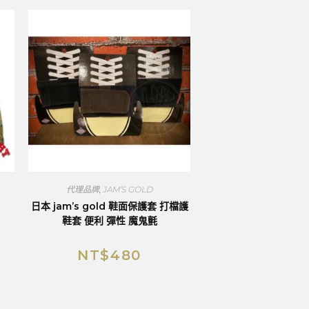
代理品牌
,
JAM’S GOLD
日本 jam’s gold 鞋面保護套 打檔護
鞋套 便利 彈性 魔鬼氈
NT$
480