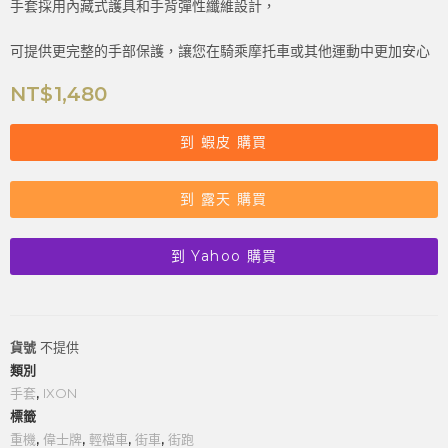
手套採用內藏式護具和手背彈性纖維設計，
可提供更完整的手部保護，讓您在騎乘摩托車或其他運動中更加安心
NT$
1,480
到 蝦皮 購買
到 露天 購買
到 Yahoo 購買
貨號
不提供
類別
手套
,
IXON
標籤
重機
,
偉士牌
,
輕檔車
,
街車
,
街跑