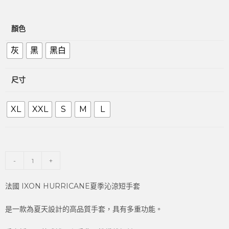
顏色
灰
黑
黑白
尺寸
XL
XXL
S
M
L
-
+
法國 IXON HURRICANE夏季沁涼短手套
是一款為夏天設計的高品質手套，具有多重功能。