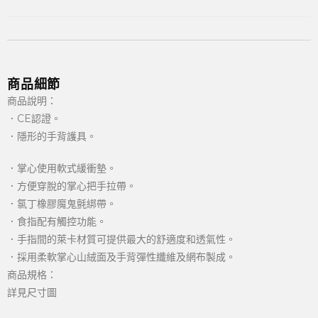
商品細節
商品說明：
．CE認證。
．隱形的手背護具。
．掌心使用軟式緩衝墊。
．方便穿脫的掌心把手拉帶。
．氯丁橡膠魔鬼氈綁帶。
．食指配有觸控功能。
．手指間的萊卡材質可提供最大的舒適度和透氣性。
．採用柔軟掌心山絨面及手背彈性纖維及網布製成。
商品規格：
詳見尺寸圖