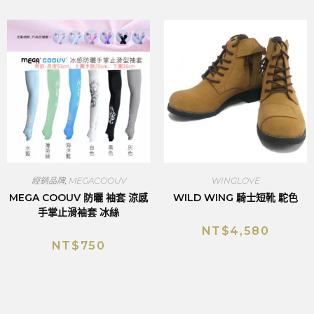
經銷品牌
,
MEGACOOUV
WINGLOVE
MEGA COOUV 防曬 袖套 涼感
WILD WING 騎士短靴 駝色
手掌止滑袖套 冰絲
NT$
4,580
NT$
750