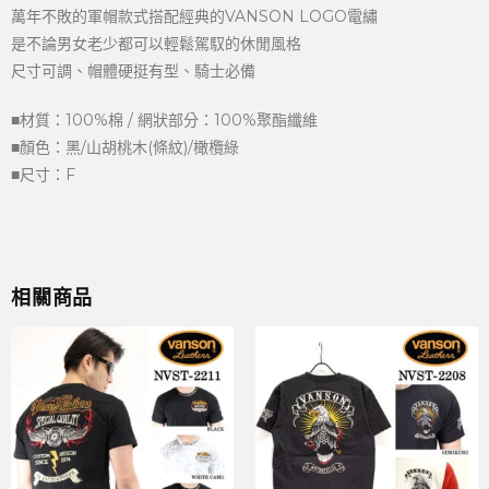
萬年不敗的軍帽款式搭配經典的VANSON LOGO電繡
是不論男女老少都可以輕鬆駕馭的休閒風格
尺寸可調、帽體硬挺有型、騎士必備
■材質：100%棉 / 網狀部分：100%聚酯纖維
■顏色：黑/山胡桃木(條紋)/橄欖綠
■尺寸：F
相關商品