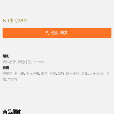
NT$
1,280
到 蝦皮 購買
類別
代理品牌
,
休閒帽款
,
vanson
標籤
輕檔車
,
老山車
,
美式機車
,
街車
,
街跑
,
越野
,
騎士小物
,
經典
,
VANSON
,
軍
帽
,
工作帽
商品細節