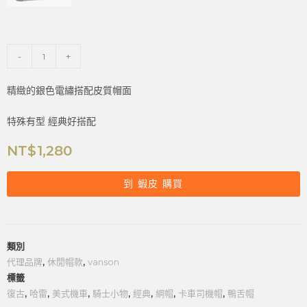
-
+
精緻的銀色電繡搭配皮質帽面
特殊有型 經典好搭配
NT$
1,280
到 蝦皮 購買
類別
代理品牌
,
休閒帽款
,
vanson
標籤
復古
,
哈雷
,
美式機車
,
騎士小物
,
經典
,
網帽
,
卡車司機帽
,
鴨舌帽