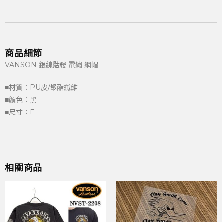
商品細節
VANSON 銀線骷髏 電繡 網帽
■材質：PU皮/聚酯纖維
■顏色：黑
■尺寸：F
相關商品