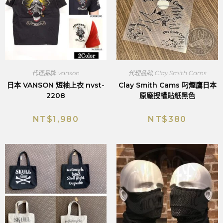
代理品牌
,
vanson
代理品牌
,
Clay Smith Cams
日本 VANSON 短袖上衣 nvst-
Clay Smith Cams 叼煙鷹日本
2208
原廠授權貼紙黑色
NT$
1,980
NT$
380