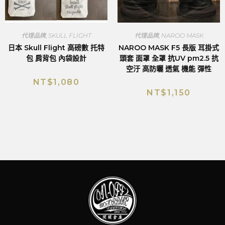
代理品牌
,
SKULL FLIGHT
代理品牌
,
NAROO MASK
日本 Skull Flight 高磅數 托特
NAROO MASK F5 長版 耳掛式
包 肩背包 內袋設計
頭套 面罩 全罩 抗UV pm2.5 抗
空汙 高防曬 透氣 機能 彈性
NT$
1,080
NT$
1,150