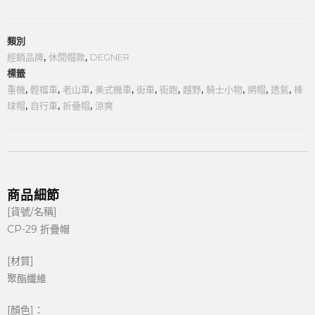
類別
經銷品牌
,
休閒帽款
,
DEGNER
標籤
重機
,
輕檔車
,
老山車
,
美式機車
,
街車
,
街跑
,
越野
,
騎士小物
,
網帽
,
透氣
,
棒
球帽
,
自行車
,
折疊帽
,
涼爽
商品細節
[貨號/名稱]
CP-29 折疊帽
[材質]
聚酯纖維
[顏色]：