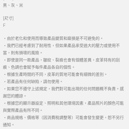
黑、灰、米
[尺寸]
F
‧由於老化和使用而導致產品變質和磨損是不可避免的。
‧我們已經考慮到了耐用性，但如果產品承受過大的壓力或使用不
當，則有損壞的風險。
‧即使是同一款產品，皺紋、裂痕也會有個體差異，皮革特有的刮
痕、色調也會賦予每件產品各自的個性。
‧根據生產時間的不同，皮革的質地可能會有細微的差別。
‧若產品有任何缺陷，請勿使用。
‧如果您不遵守上述規定，我們對可能出現的任何問題概不負責。感
謝您的體諒。
‧根據您的顯示器設定、照明和其他環境因素，產品照片的顏色可能
與實際產品有所不同。
‧商品規格、價格等（因消費稅調整等）可能會發生變更，恕不另行
通知。