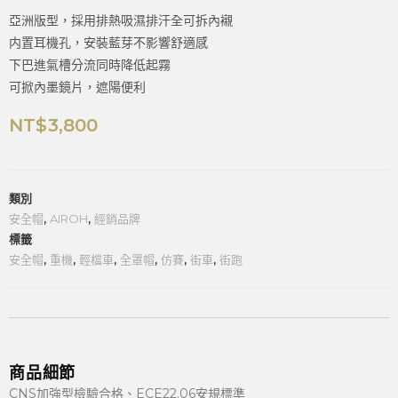
亞洲版型，採用排熱吸濕排汗全可拆內襯
内置耳機孔，安裝藍芽不影響舒適感
下巴進氣槽分流同時降低起霧
可掀內墨鏡片，遮陽便利
NT$
3,800
類別
安全帽
,
AIROH
,
經銷品牌
標籤
安全帽
,
重機
,
輕檔車
,
全罩帽
,
仿賽
,
街車
,
街跑
商品細節
CNS加強型檢驗合格、ECE22.06安規標準