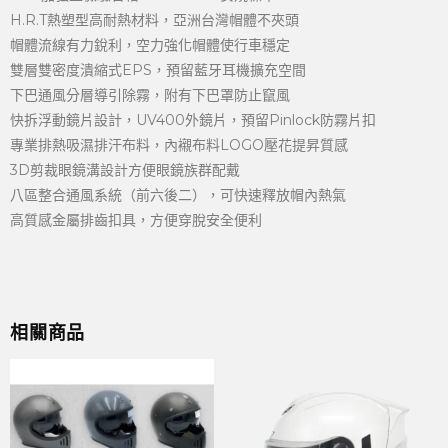
H.R.T熱塑型高耐熱材料，亞洲台灣帽體不夾頭
帽體流線有力銳利，空力強化帽體使行車穩定
雙層雙密度潰縮式EPS，預留藍牙耳機擴充空間
下巴通風分層導引除霧，附有下巴罩防止竄風
快拆浮動鏡片設計，UV400外鏡片，預留Pinlock防霧片扣
專業排熱吸濕排汗布料，內襯布料LOGO壓花提昇質感
3D剪裁眼鏡溝設計方便眼鏡族群配戴
八區整合通風系統（前六後二），可快速釋放帽內熱氣
高質感金屬排齒扣具，方便穿脫安全便利
相關商品