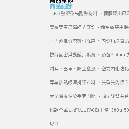
商品細節
商品細節
H.R.T熱塑型高耐熱材料 、帽體經由
雙層雙密度潰縮式EPS 、預留藍芽主
下巴通風分層導引除霧 、内倒角厚實UV
快拆氣密浮動鏡片系統 、預留Pinlock
附有下巴罩、防止竄風 、空力內化強
專業排熱吸濕排汗布料 、雙型雙內徑之
大型通風便於手套開關 、頭型調整為
帽款全罩式 (FULL FACE)重量1380 ± 5
尺寸