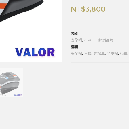
NT$
3,800
類別
安全帽
,
AIROH
,
經銷品牌
標籤
安全帽
,
重機
,
輕檔車
,
全罩帽
,
街車