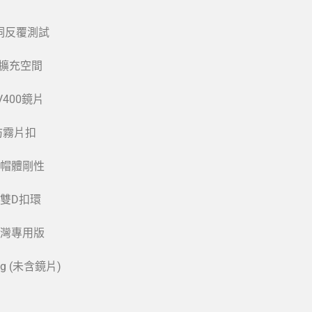
風洞反覆測試
機擴充空間
400鏡片
防霧片扣
化帽體剛性
雙D扣環
台灣專用版
0g (未含鏡片)