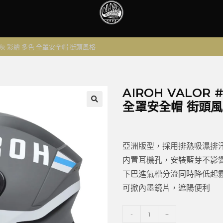
水泥灰 彩繪 多色 全罩安全帽 街頭風格
AIROH VALOR
全罩安全帽 街頭
🔍
亞洲版型，採用排熱吸濕排
内置耳機孔，安裝藍芽不影
下巴進氣槽分流同時降低起
可掀內墨鏡片，遮陽便利
-
+