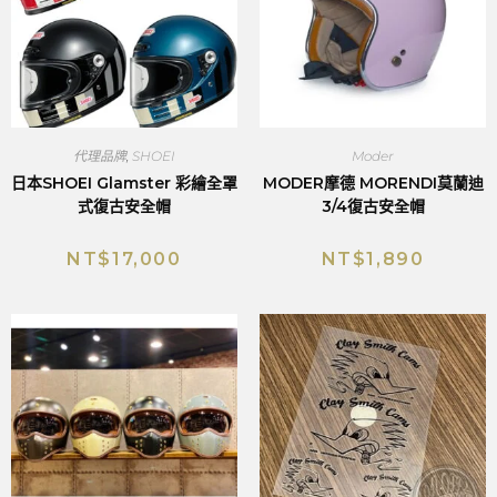
代理品牌
,
SHOEI
Moder
日本SHOEI Glamster 彩繪全罩
MODER摩德 MORENDI莫蘭迪
式復古安全帽
3/4復古安全帽
NT$
17,000
NT$
1,890