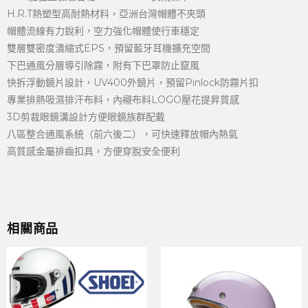
H.R.T熱塑型高耐熱材料，亞洲台灣帽體不夾頭
帽體流線有力銳利，空力強化帽體使行車穩定
雙層雙密度潰縮式EPS，預留藍牙耳機擴充空間
下巴通風分層導引除霧，附有下巴罩防止竄風
快拆浮動鏡片設計，UV400外鏡片，預留Pinlock防霧片扣
專業排熱吸濕排汗布料，內襯布料LOGO壓花提昇質感
3D剪裁眼鏡溝設計方便眼鏡族群配戴
八區整合通風系統（前六後二），可快速釋放帽內熱氣
高質感金屬排齒扣具，方便穿脫安全便利
相關商品