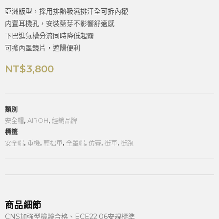
亞洲版型，採用排熱吸濕排汗全可拆內襯
内置耳機孔，安裝藍芽不影響舒適感
下巴進氣槽分流同時降低起霧
可掀內墨鏡片，遮陽便利
NT$
3,800
類別
安全帽
,
AIROH
,
經銷品牌
標籤
安全帽
,
重機
,
輕檔車
,
全罩帽
,
仿賽
,
街車
,
街跑
商品細節
CNS加強型檢驗合格、ECE22.06安規標準