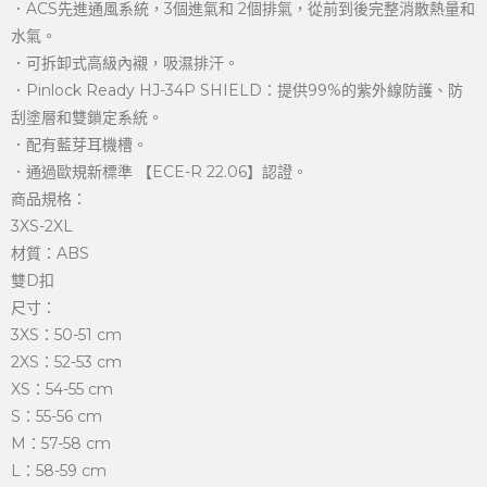
．ACS先進通風系統，3個進氣和 2個排氣，從前到後完整消散熱量和
水氣。
．可拆卸式高級內襯，吸濕排汗。
．Pinlock Ready HJ-34P SHIELD：提供99%的紫外線防護、防
刮塗層和雙鎖定系統。
．配有藍芽耳機槽。
．通過歐規新標準 【ECE-R 22.06】認證。
商品規格：
3XS-2XL
材質：ABS
雙D扣
尺寸：
3XS：50-51 cm
2XS：52-53 cm
XS：54-55 cm
S：55-56 cm
M：57-58 cm
L：58-59 cm