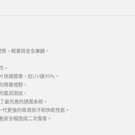
材質，輕量與安全兼顧。
性。
換鏡片快速簡單，抗UV達99%。
的周邊視野。
的風洞測試。
供了最先進的通風系統。
比上一代更強的吸濕排汗和快乾性能。
動安全帽造成二次傷害。