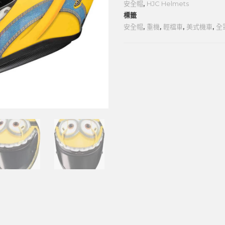
安全帽
,
HJC Helmets
標籤
安全帽
,
重機
,
輕檔車
,
美式機車
,
全