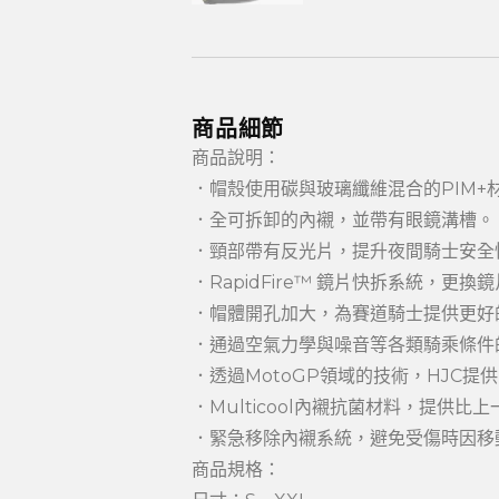
商品細節
商品說明：
．帽殼使用碳與玻璃纖維混合的PIM+
．全可拆卸的內襯，並帶有眼鏡溝槽。
．頸部帶有反光片，提升夜間騎士安全
．RapidFire™ 鏡片快拆系統，更
．帽體開孔加大，為賽道騎士提供更好
．通過空氣力學與噪音等各類騎乘條件
．透過MotoGP領域的技術，HJC提
．Multicool內襯抗菌材料，提供
．緊急移除內襯系統，避免受傷時因移
商品規格：