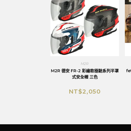
M2R
M2R 德安 FR-2 彩繪款極馳系列半罩
f
式安全帽 三色
NT$
2,050