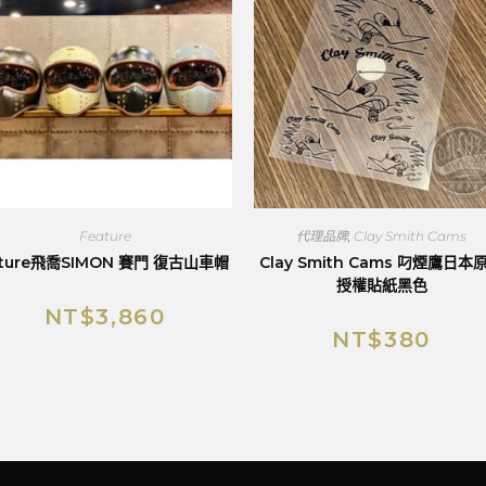
Feature
代理品牌
,
Clay Smith Cams
eture飛喬SIMON 賽門 復古山車帽
Clay Smith Cams 叼煙鷹日本
授權貼紙黑色
NT$
3,860
NT$
380