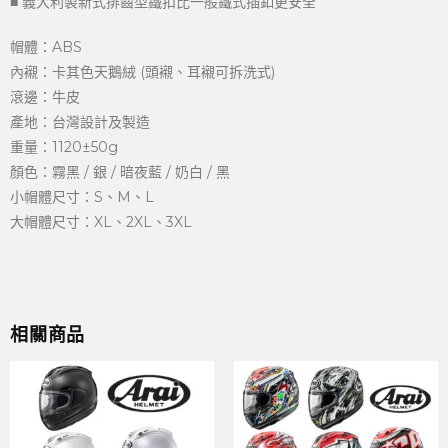
■ 義大利製新式排齒型鐵扣比一般鐵式插釦更安全
帽體：ABS
內襯：卡其色天鵝絨 (頭襯、耳襯可拆洗式)
滾邊：牛皮
產地：台灣設計及製造
重量：1120±50g
顏色：霧黑 / 銀 / 暗夜藍 / 奶白 / 黑
小帽體尺寸：S、M、L
大帽體尺寸：XL、2XL、3XL
相關商品