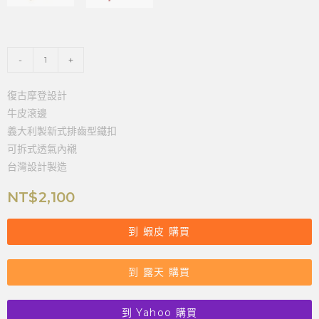
-
+
復古摩登設計
牛皮滾邊
義大利製新式排齒型鐵扣
可拆式透氣內襯
台灣設計製造
NT$
2,100
到 蝦皮 購買
到 露天 購買
到 Yahoo 購買