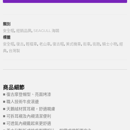
類別
安全帽
,
經銷品牌
,
SEAGULL 海鷗
標籤
安全帽
,
復古
,
輕檔車
,
老山車
,
復古帽
,
美式機車
,
街車
,
街跑
,
騎士小物
,
經
典
,
台灣製
商品細節
■ 復古摩登帽型、亮面烤漆
■ 職人技術牛皮滾邊
■ 天鵝絨材質耳襯，舒適親膚
■ 可拆耳襯及內襯清潔便利
■ 可透氣內襯戴起來更舒適