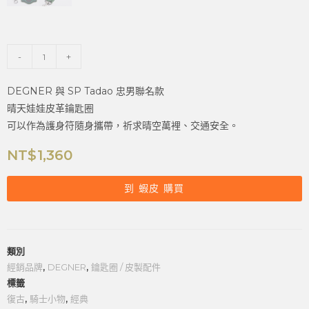
-
+
DEGNER 與 SP Tadao 忠男聯名款
晴天娃娃皮革鑰匙圈
可以作為護身符隨身攜帶，祈求晴空萬裡、交通安全。
NT$
1,360
到 蝦皮 購買
類別
經銷品牌
,
DEGNER
,
鑰匙圈 / 皮製配件
標籤
復古
,
騎士小物
,
經典