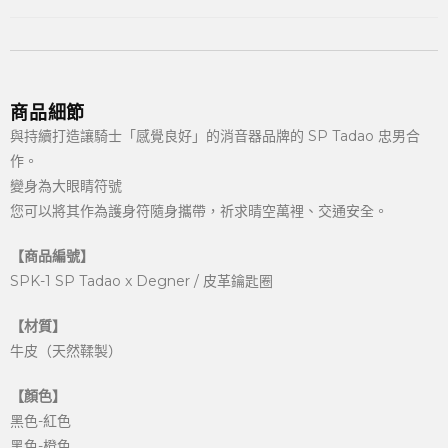
商品細節
與持續打造讓騎士「感覺良好」的消音器品牌的 SP Tadao 忠男合
作。
變身為大眼睛符號
您可以將其作為護身符隨身攜帶，祈求晴空萬裡、交通安全。
【商品編號】
SPK-1 SP Tadao x Degner / 皮革鑰匙圈
【材質】
牛皮（天然鞣製）
【顏色】
黑色-紅色
黑色-橙色