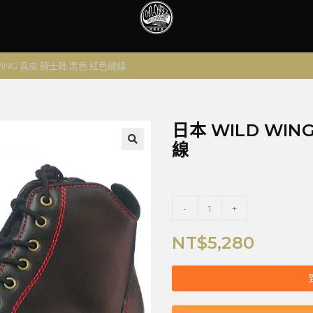
WING 真皮 騎士靴 黑色 紅色縫線
日本 WILD WIN
線
🔍
-
+
NT$
5,280