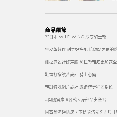
商品細節
??日本 WILD WING 厚底騎士靴
牛皮革製作 耐穿好搭配 陪你騎更遠的路
側拉鍊設計好穿脫 防扭轉鞋底更加安全
鞋頭打檔護片設計 騎士必備
鞋跟特殊倒角設計 踩踏時更穩固對位
#開關倉庫 #各式人身部品安全帽
因商品流通快速，下標前請先詢問尺寸