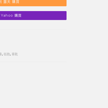
到 露天 購買
 Yahoo 購買
車
,
街跑
,
車靴