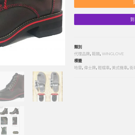
到
類別
代理品牌
,
鞋類
,
WINGLOVE
標籤
哈雷
,
偉士牌
,
輕檔車
,
美式機車
,
街