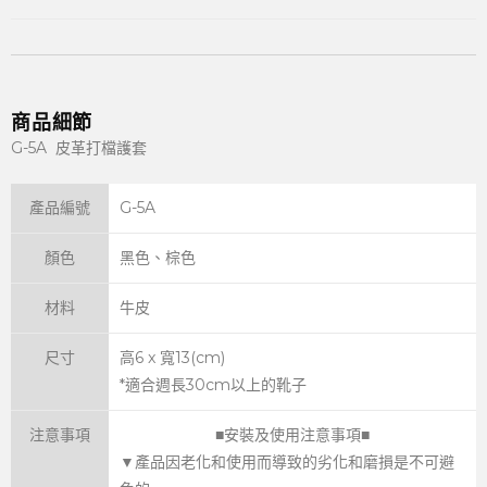
商品細節
G-5A 皮革打檔護套
產品編號
G-5A
顏色
黑色、棕色
材料
牛皮
尺寸
高6 x 寬13(cm)
*適合週長30cm以上的靴子
注意事項
■安裝及使用注意事項■
▼產品因老化和使用而導致的劣化和磨損是不可避