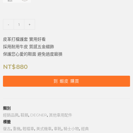
-
+
皮革打檔護套 實用好看
採用耐用牛皮 質感五金綴飾
保護您心愛的鞋面 避免過度磨損
NT$
880
到 蝦皮 購買
類別
經銷品牌
,
鞋類
,
DEGNER
,
其他車用配件
標籤
復古
,
重機
,
輕檔車
,
美式機車
,
車靴
,
騎士小物
,
經典