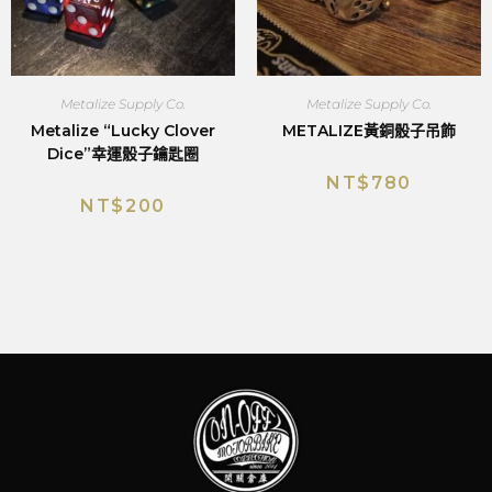
Metalize Supply Co.
Metalize Supply Co.
Metalize “Lucky Clover
METALIZE黃銅骰子吊飾
Dice”幸運骰子鑰匙圈
NT$
780
NT$
200