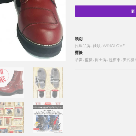
到
類別
代理品牌
,
鞋類
,
WINGLOVE
標籤
哈雷
,
重機
,
偉士牌
,
輕檔車
,
美式機