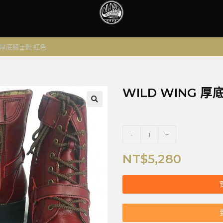
G 厚底騎士靴 紅色
WILD WING 
🔍
-
+
NT$
5,280