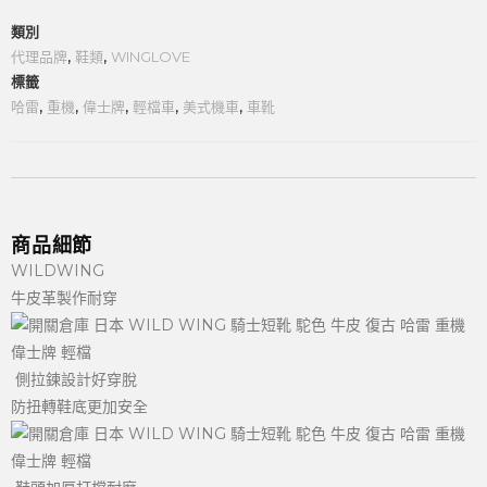
類別
代理品牌
,
鞋類
,
WINGLOVE
標籤
哈雷
,
重機
,
偉士牌
,
輕檔車
,
美式機車
,
車靴
商品細節
WILDWING
牛皮革製作耐穿
側拉鍊設計好穿脫
防扭轉鞋底更加安全