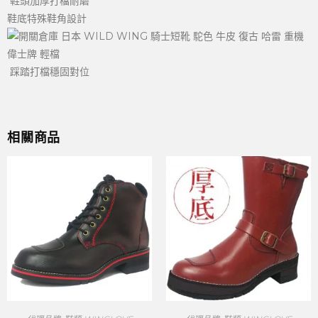
鞋頭加厚打檔耐磨
鞋底特殊鞋角設計
踩踏打檔穩固對位
相關商品