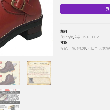
到
類別
代理品牌
,
鞋類
,
WINGLOVE
標籤
哈雷
,
重機
,
輕檔車
,
老山車
,
美式機