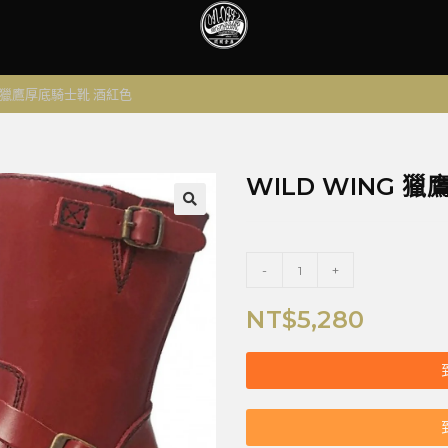
NG 獵鷹厚底騎士靴 酒紅色
WILD WING 
🔍
-
+
NT$
5,280