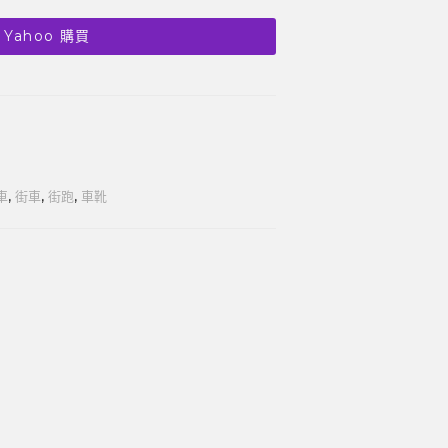
 Yahoo 購買
車
,
街車
,
街跑
,
車靴