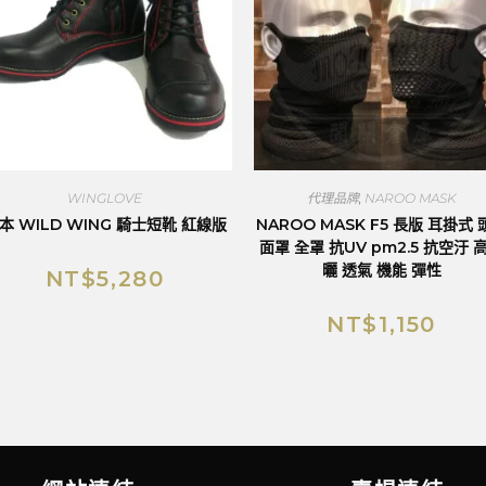
WINGLOVE
代理品牌
,
NAROO MASK
本 WILD WING 騎士短靴 紅線版
NAROO MASK F5 長版 耳掛式 
面罩 全罩 抗UV pm2.5 抗空汙 
曬 透氣 機能 彈性
NT$
5,280
NT$
1,150