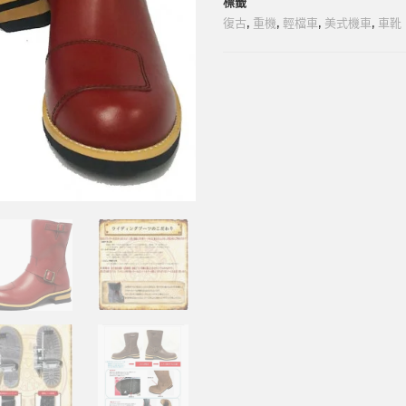
標籤
復古
,
重機
,
輕檔車
,
美式機車
,
車靴