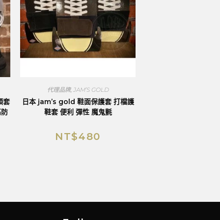
代理品牌
,
JAM’S GOLD
頭套
日本 jam’s gold 鞋面保護套 打檔護
高防
鞋套 便利 彈性 魔鬼氈
NT$
480