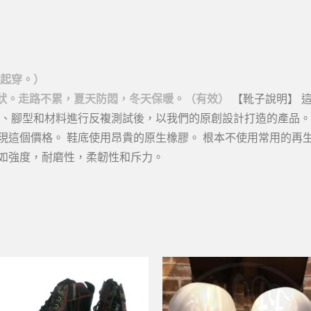
一起穿。）
形狀。走路不累，夏天防悶，冬天保暖。（有效）
【靴子說明】 
跟、腳型和材料進行反複測試後，以我們的原創設計打造的產品。
現這個價格。 鞋底使用昂貴的原生橡膠。 根本不使用常用的再
如強度，耐磨性，柔韌性和斥力。