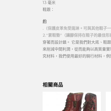
13 毫米
鞋跟：
約
.（保護皮革免受雨淋。可與其他鞋子
2.“累鞋墊”（讓腳保持在鞋子的最佳
穿著而設計鎮。 它是我們對大底、鞋
來削減中間利潤，從而能夠以高質量實
究材料，我們使用最好的騎行材料，例
相關商品