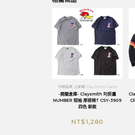
相關商品
代理品牌
,
上身類
,
Clay Smith Cams
-開關倉庫- Claysmith 叼菸鷹
Cl
NUMBER 短袖 厚磅棉T CSY-3909
C
四色 新款
NT$
1,280