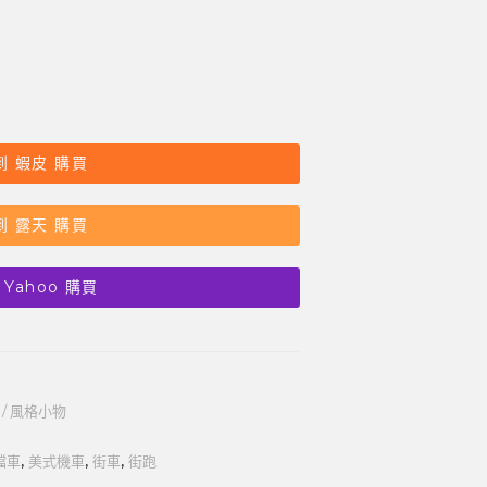
到 蝦皮 購買
到 露天 購買
 Yahoo 購買
 / 風格小物
檔車
,
美式機車
,
街車
,
街跑