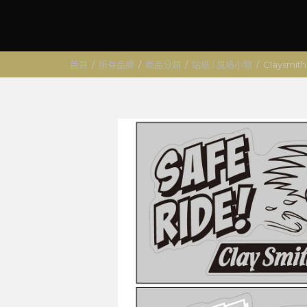
首頁
/
所有品牌
/
商品分類
/
貼紙 / 風格小物
/
Claysmi