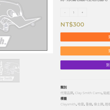
-
+
NT$
300
到
類別
代理品牌
,
Clay Smith Cams
,
貼紙
標籤
Claysmith
,
哈雷
,
重機
,
偉士牌
,
輕